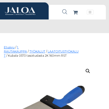
Products search
Päävalikko
Etusivu
/
1.
RAUTAKAUPPA
/
TYÖKALUT
/
LAATOITUSTYÖKALU
T
/ Kubala 0573 tasoituslasta 2K 160mm RST