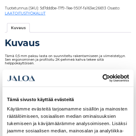
Tuotetunnus (SKU):
5d7dddbe-17f9-11ee-950f-fa163ec26693
Osasto:
LAATOITUSTYÖKALUT
Kuvaus
Kuvaus
Tämä 0,5 mm paksu lasta on suunniteltu rakentamiseen ja viimeistelyyn.
Sen ergonominen ja profiloitu 2K-pehmeä kahva tekee siitä
helppokäyttöisen.
Tutustu myös
Tämä sivusto käyttää evästeitä
Käytämme evästeitä tarjoamamme sisällön ja mainosten
räätälöimiseen, sosiaalisen median ominaisuuksien
tukemiseen ja kävijämäärämme analysoimiseen. Lisäksi
jaamme sosiaalisen median, mainosalan ja analytiikka-