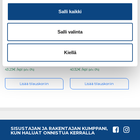
Salli kaikki
Salli valinta
Kubala 1622 piikkitela
Kubala 1356 vesivaaka
123×500 40mm
profi 120cm
Kiellä
43.23€ /kpl
40.32€ /kpl
(alv. 0%)
(alv. 0%)
Lisää tilauskoriin
Lisää tilauskoriin
SISUSTAJAN JA RAKENTAJAN KUMPPANI,
KUN HALUAT ONNISTUA KERRALLA