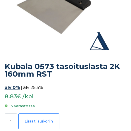
Kubala 0573 tasoituslasta 2K
160mm RST
alv 0%
|
alv 25.5%
8.83€ /kpl
3 varastossa
Kubala 0573 tasoituslasta 2K 160mm RST määrä
Lisää tilauskoriin