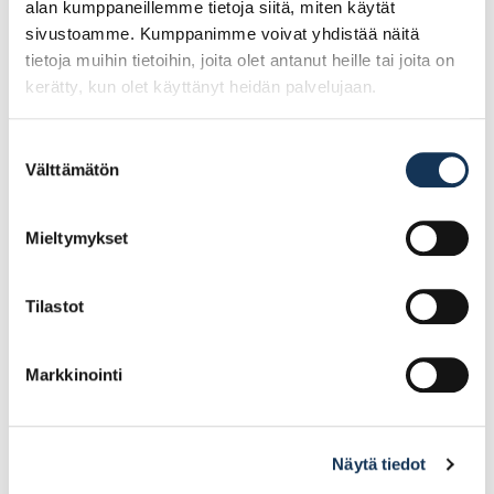
alan kumppaneillemme tietoja siitä, miten käytät
sivustoamme. Kumppanimme voivat yhdistää näitä
tietoja muihin tietoihin, joita olet antanut heille tai joita on
kerätty, kun olet käyttänyt heidän palvelujaan.
Suostumuksen
Välttämätön
valinta
Kubala 0374
Kubala 1519 sakkaritilä
saumauskumi 2-K
pesuämpäriin 20l (1512)
140x280mm 7mm
Mieltymykset
9.68€ /kpl
3.11€ /kpl
(alv. 0%)
(alv. 0%)
Tilastot
Lisää tilauskoriin
Lisää tilauskoriin
Markkinointi
Näytä tiedot