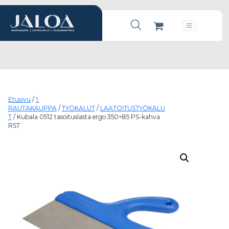
Products search
Päävalikko
Etusivu
/
1.
RAUTAKAUPPA
/
TYÖKALUT
/
LAATOITUSTYÖKALU
T
/ Kubala 0512 tasoituslasta ergo 350×85 PS-kahva
RST