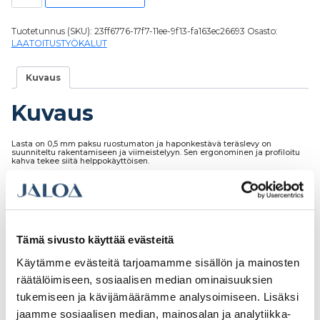
Tuotetunnus (SKU):
23ff6776-17f7-11ee-9f13-fa163ec26693
Osasto:
LAATOITUSTYÖKALUT
Kuvaus
Kuvaus
Lasta on 0,5 mm paksu ruostumaton ja haponkestävä teräslevy on
suunniteltu rakentamiseen ja viimeistelyyn. Sen ergonominen ja profiloitu
kahva tekee siitä helppokäyttöisen.
Tutustu myös
Tämä sivusto käyttää evästeitä
Käytämme evästeitä tarjoamamme sisällön ja mainosten
räätälöimiseen, sosiaalisen median ominaisuuksien
tukemiseen ja kävijämäärämme analysoimiseen. Lisäksi
jaamme sosiaalisen median, mainosalan ja analytiikka-