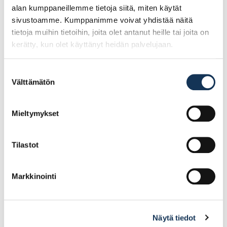
alan kumppaneillemme tietoja siitä, miten käytät
sivustoamme. Kumppanimme voivat yhdistää näitä
tietoja muihin tietoihin, joita olet antanut heille tai joita on
kerätty, kun olet käyttänyt heidän palvelujaan.
Suostumuksen
Välttämätön
valinta
Kubala 0377 epoksi
Kubala 1356 vesivaaka
pesusieni 2K-kahvalla
profi 120cm
140×280
Mieltymykset
22.46€ /kpl
40.32€ /kpl
(alv. 0%)
(alv. 0%)
Tilastot
Lisää tilauskoriin
Lisää tilauskoriin
Markkinointi
Näytä tiedot