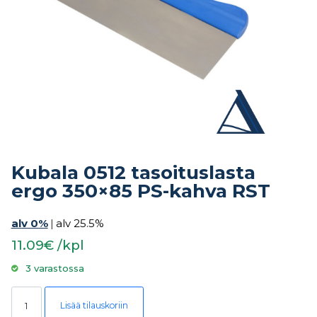
Kubala 0512 tasoituslasta
ergo 350×85 PS-kahva RST
alv 0%
|
alv 25.5%
11.09€ /kpl
3 varastossa
Kubala 0512 tasoituslasta ergo 350x85 PS-kahva RST määrä
Lisää tilauskoriin