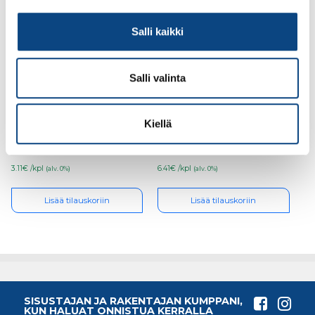
Salli kaikki
Salli valinta
Kubala 1519 sakkaritilä
Kubala 0355
pesuämpäriin 20l (1512)
muovihierrin 130×270
Kiellä
3.11€ /kpl
6.41€ /kpl
(alv. 0%)
(alv. 0%)
Lisää tilauskoriin
Lisää tilauskoriin
SISUSTAJAN JA RAKENTAJAN KUMPPANI,
KUN HALUAT ONNISTUA KERRALLA