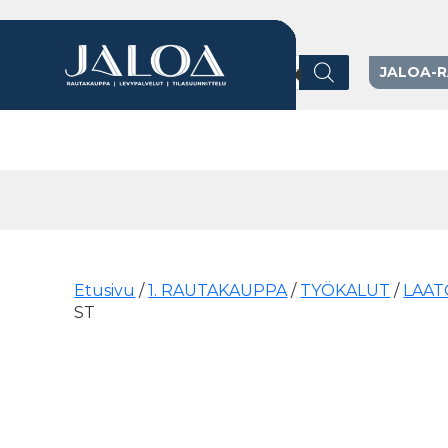
Products search
JALOA-
Päävalikko
Etusivu
/
1. RAUTAKAUPPA
/
TYÖKALUT
/
LAAT
ST