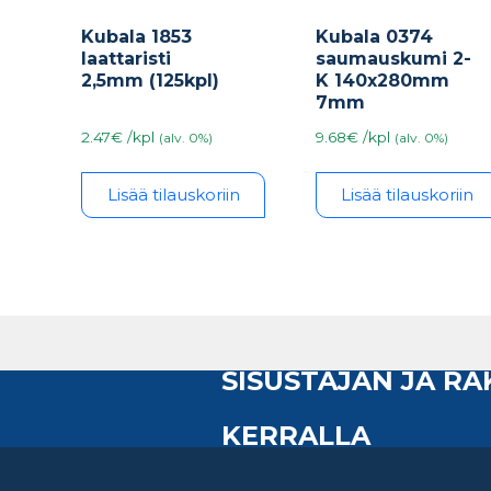
Kubala 1853
Kubala 0374
laattaristi
saumauskumi 2-
2,5mm (125kpl)
K 140x280mm
7mm
2.47€ /kpl
9.68€ /kpl
(alv. 0%)
(alv. 0%)
Lisää tilauskoriin
Lisää tilauskoriin
SISUSTAJAN JA R
KERRALLA