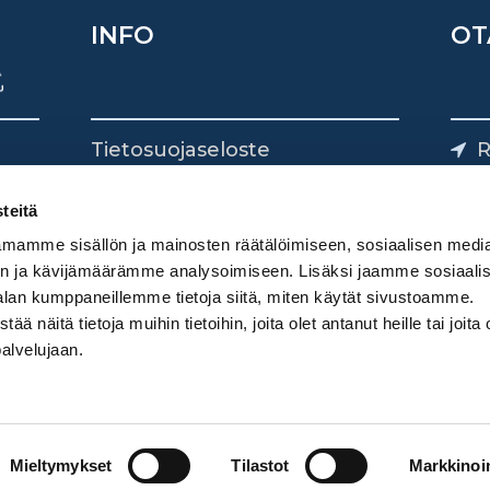
INFO
OT
Tietosuojaseloste
R
Yhteystiedot
Yliv
0
teitä
mamme sisällön ja mainosten räätälöimiseen, sosiaalisen medi
n ja kävijämäärämme analysoimiseen. Lisäksi jaamme sosiaali
alan kumppaneillemme tietoja siitä, miten käytät sivustoamme.
näitä tietoja muihin tietoihin, joita olet antanut heille tai joita 
palvelujaan.
Mieltymykset
Tilastot
Markkinoin
Digimarkkinointi Donetti