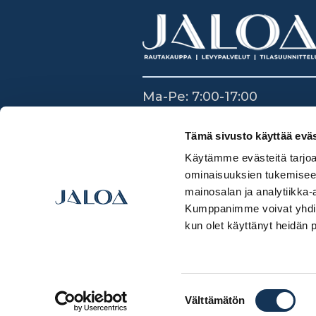
Ma-Pe: 7:00-17:00
La: 8:30-14:00
Su: Suljettu
Tämä sivusto käyttää eväs
Käytämme evästeitä tarjoa
ominaisuuksien tukemisee
mainosalan ja analytiikka-
Kumppanimme voivat yhdistää 
kun olet käyttänyt heidän 
Suostumuksen
Välttämätön
valinta