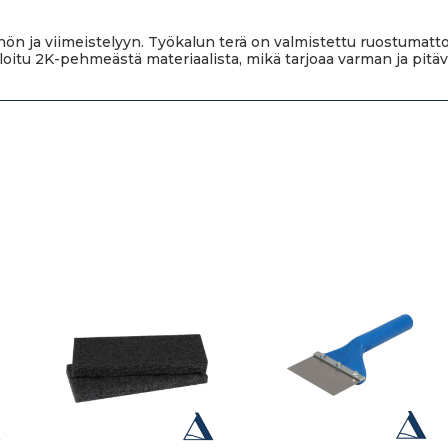
yöhön ja viimeistelyyn. Työkalun terä on valmistettu ruostumat
itu 2K-pehmeästä materiaalista, mikä tarjoaa varman ja pitäv