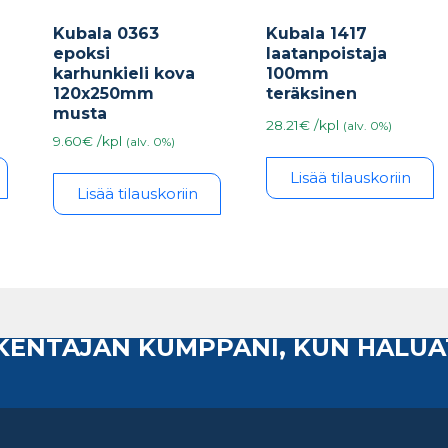
Kubala 0363
Kubala 1417
epoksi
laatanpoistaja
karhunkieli kova
100mm
120x250mm
teräksinen
musta
28.21€ /kpl
(alv. 0%)
9.60€ /kpl
(alv. 0%)
Lisää tilauskoriin
Lisää tilauskoriin
AKENTAJAN KUMPPANI, KUN HALUA