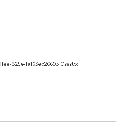
mm 12x12 RST määrä
-11ee-825e-fa163ec26693
Osasto: