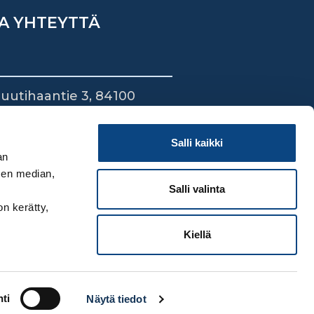
A YHTEYTTÄ
uutihaantie 3, 84100
ieska
44 745 1700
Salli kaikki
an
sen median,
Salli valinta
on kerätty,
Kiellä
ti
Näytä tiedot