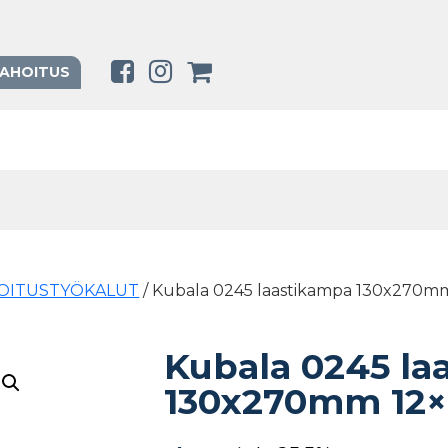
RAHOITUS
OITUSTYÖKALUT
/ Kubala 0245 laastikampa 130x270mm
Kubala 0245 la
130x270mm 12×