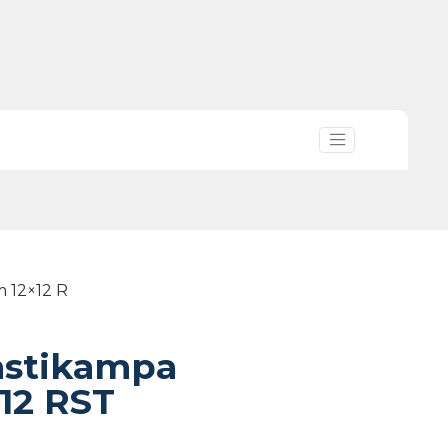
 12×12 R
astikampa
12 RST