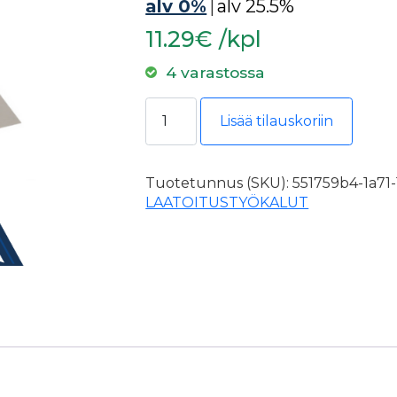
alv 0%
|
alv 25.5%
11.29€ /kpl
4 varastossa
Kubala 0245 laastikampa 130x270
Lisää tilauskoriin
Tuotetunnus (SKU):
551759b4-1a71
LAATOITUSTYÖKALUT