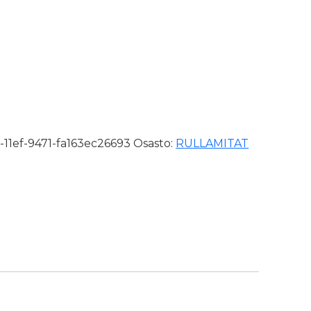
roErgo määrä
-11ef-9471-fa163ec26693
Osasto:
RULLAMITAT