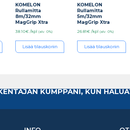
KOMELON
KOMELON
Rullamitta
Rullamitta
8m/32mm
5m/32mm
MagGrip Xtra
MagGrip Xtra
38.10€ /kpl
26.81€ /kpl
(alv. 0%)
(alv. 0%)
Lisää tilauskoriin
Lisää tilauskoriin
AKENTAJAN KUMPPANI, KUN HALUA