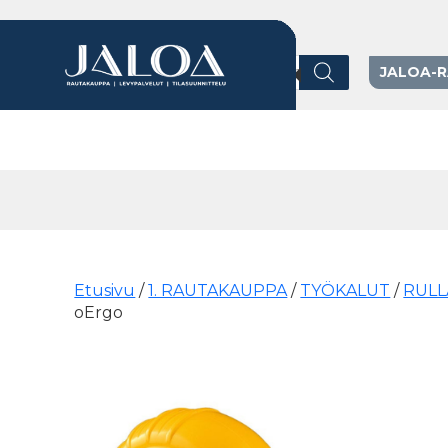
Products search
JALOA-
Päävalikko
Etusivu
/
1. RAUTAKAUPPA
/
TYÖKALUT
/
RULL
oErgo