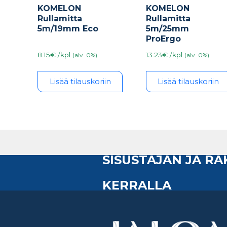
KOMELON
KOMELON
Rullamitta
Rullamitta
5m/25mm
5m/19mm Eco
ProErgo
13.23€ /kpl
8.15€ /kpl
(alv. 0%)
(alv. 0%)
Lisää tilauskoriin
Lisää tilauskoriin
SISUSTAJAN JA R
KERRALLA