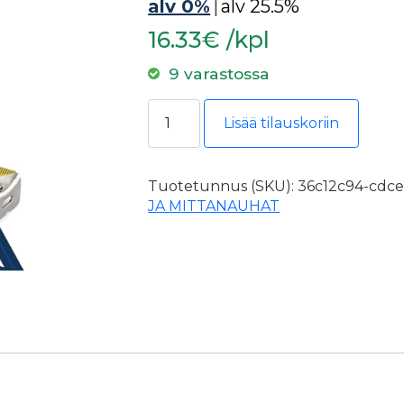
alv 0%
|
alv 25.5%
16.33€ /kpl
9 varastossa
KOMELON Rullamitta 10m/25mm P
Lisää tilauskoriin
Tuotetunnus (SKU):
36c12c94-cdce
JA MITTANAUHAT