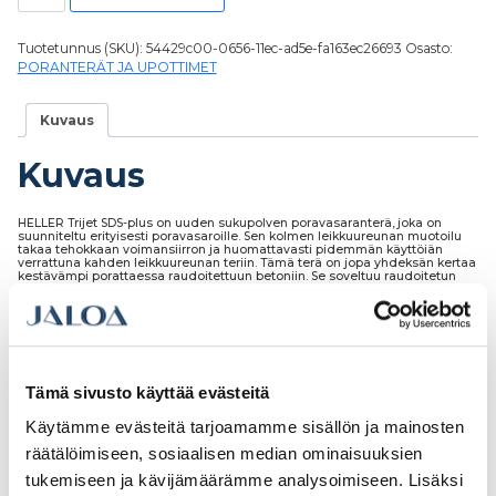
Tuotetunnus (SKU):
54429c00-0656-11ec-ad5e-fa163ec26693
Osasto:
PORANTERÄT JA UPOTTIMET
Kuvaus
Kuvaus
HELLER Trijet SDS-plus on uuden sukupolven poravasaranterä, joka on
suunniteltu erityisesti poravasaroille. Sen kolmen leikkuureunan muotoilu
takaa tehokkaan voimansiirron ja huomattavasti pidemmän käyttöiän
verrattuna kahden leikkuureunan teriin. Tämä terä on jopa yhdeksän kertaa
kestävämpi porattaessa raudoitettuun betoniin. Se soveltuu raudoitetun
betonin, B45-betonin ja graniitin poraamiseen.
Tämä sivusto käyttää evästeitä
Tutustu myös
Käytämme evästeitä tarjoamamme sisällön ja mainosten
räätälöimiseen, sosiaalisen median ominaisuuksien
tukemiseen ja kävijämäärämme analysoimiseen. Lisäksi