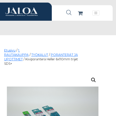
Products search
Päävalikko
Etusivu
/
1.
RAUTAKAUPPA
/
TYÖKALUT
/
PORANTERÄT JA
UPOTTIMET
/ Kiviporanterä Heller 6x110mm trijet
SDS+