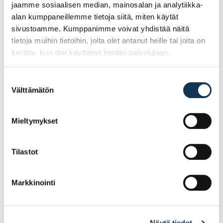
jaamme sosiaalisen median, mainosalan ja analytiikka-
alan kumppaneillemme tietoja siitä, miten käytät
sivustoamme. Kumppanimme voivat yhdistää näitä
tietoja muihin tietoihin, joita olet antanut heille tai joita on
kerätty, kun olet käyttänyt heidän palvelujaan.
Suostumuksen
Välttämätön
valinta
RUKO
Ruko Puuporanterä
tarkkuuskonepuupora.
24mm/230mm
Mieltymykset
12mm/150mm
Tilastot
3.90€ /kpl
28.45€ /kpl
(alv. 0%)
(alv. 0%)
Lisää tilauskoriin
Lisää tilauskoriin
Markkinointi
Näytä tiedot