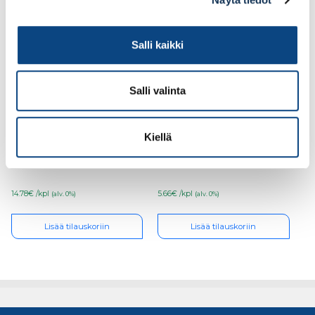
Salli kaikki
Salli valinta
Kiviporanterä Heller
Kiviporanterä Heller
12x210mm trijet SDS+
5x150mm
Kiellä
14.78€ /kpl
5.66€ /kpl
(alv. 0%)
(alv. 0%)
Lisää tilauskoriin
Lisää tilauskoriin