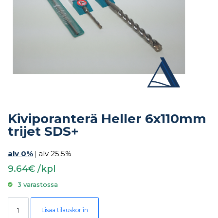
Kiviporanterä Heller 6x110mm
trijet SDS+
alv 0%
|
alv 25.5%
9.64€ /kpl
3 varastossa
Kiviporanterä Heller 6x110mm trijet SDS+ määrä
Lisää tilauskoriin