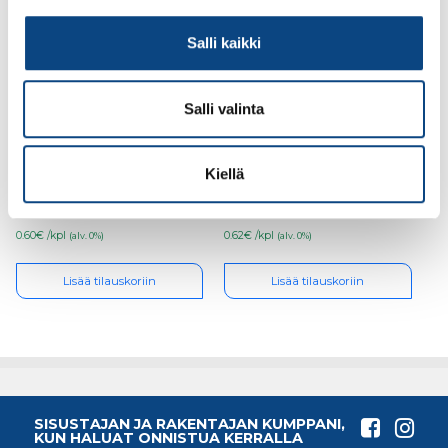
Salli kaikki
Salli valinta
Kiila-ankkuri FBN Zn II
Kiila-ankkuri FBN Zn II
(8/50) 8×111
(10/5K) 10×71
Kiellä
0.60€ /kpl
0.62€ /kpl
(alv. 0%)
(alv. 0%)
Lisää tilauskoriin
Lisää tilauskoriin
SISUSTAJAN JA RAKENTAJAN KUMPPANI,
KUN HALUAT ONNISTUA KERRALLA