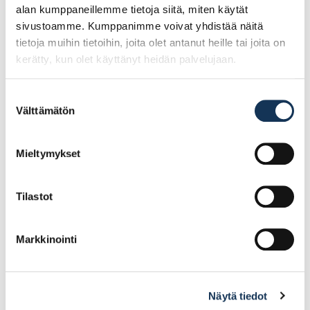
alan kumppaneillemme tietoja siitä, miten käytät
sivustoamme. Kumppanimme voivat yhdistää näitä
tietoja muihin tietoihin, joita olet antanut heille tai joita on
kerätty, kun olet käyttänyt heidän palvelujaan.
Suostumuksen
Välttämätön
valinta
Kiila-ankkuri FBN Zn II
Kiila-ankkuri FBN Zn II
(8/5K) 8×56
(10/30) 10×106
Mieltymykset
0.48€ /kpl
0.72€ /kpl
(alv. 0%)
(alv. 0%)
Tilastot
Lisää tilauskoriin
Lisää tilauskoriin
Markkinointi
Näytä tiedot