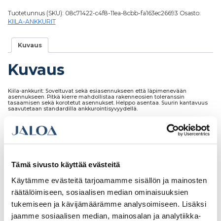
Tuotetunnus (SKU):
08c71422-c4f8-11ea-8cbb-fa163ec26693
Osasto:
KIILA-ANKKURIT
Kuvaus
Kuvaus
Kiila-ankkurit: Soveltuvat sekä esiasennukseen että läpimenevään
asennukseen. Pitkä kierre mahdollistaa rakenneosien toleranssin
tasaamisen sekä korotetut asennukset. Helppo asentaa. Suurin kantavuus
saavutetaan standardilla ankkurointisyvyydellä.
Tutustu myös
Tämä sivusto käyttää evästeitä
Käytämme evästeitä tarjoamamme sisällön ja mainosten
räätälöimiseen, sosiaalisen median ominaisuuksien
tukemiseen ja kävijämäärämme analysoimiseen. Lisäksi
jaamme sosiaalisen median, mainosalan ja analytiikka-