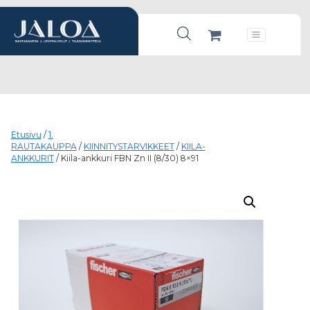
Products search
Päävalikko
Etusivu
/
1.
RAUTAKAUPPA
/
KIINNITYSTARVIKKEET
/
KIILA-
ANKKURIT
/ Kiila-ankkuri FBN Zn II (8/30) 8×91