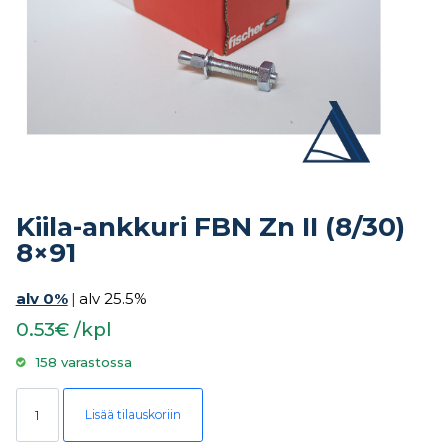
Kiila-ankkuri FBN Zn II (8/30)
8×91
alv 0%
|
alv 25.5%
0.53€ /kpl
158 varastossa
Kiila-ankkuri FBN Zn II (8/30) 8x91 määrä
Lisää tilauskoriin