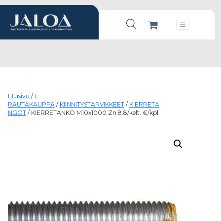
Products search
Päävalikko
Etusivu
/
1.
RAUTAKAUPPA
/
KIINNITYSTARVIKKEET
/
KIERRETA
NGOT
/ KIERRETANKO M10x1000 Zn 8.8/kelt. €/kpl