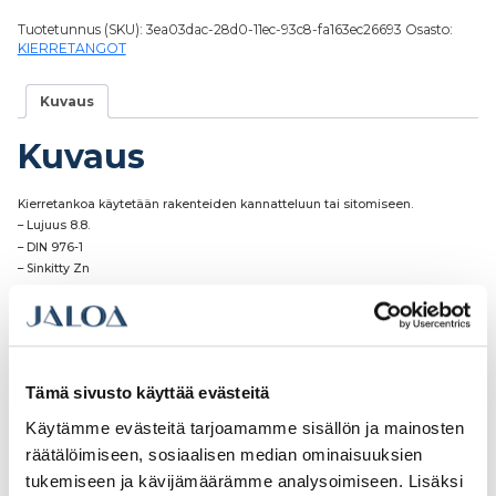
Tuotetunnus (SKU):
3ea03dac-28d0-11ec-93c8-fa163ec26693
Osasto:
KIERRETANGOT
Kuvaus
Kuvaus
Kierretankoa käytetään rakenteiden kannatteluun tai sitomiseen.
– Lujuus 8.8.
– DIN 976-1
– Sinkitty Zn
– Metrinen kierre
Tämä sivusto käyttää evästeitä
Tutustu myös
Käytämme evästeitä tarjoamamme sisällön ja mainosten
räätälöimiseen, sosiaalisen median ominaisuuksien
tukemiseen ja kävijämäärämme analysoimiseen. Lisäksi