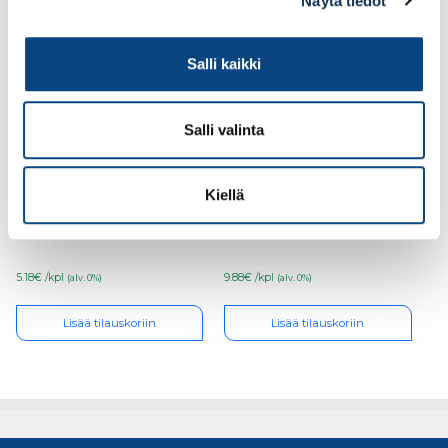
Näytä tiedot
Salli kaikki
Salli valinta
KIERRETANKO
KIERRETANKO
Kiellä
M12x1000 Zn 8.8/kelt.
M12x2000 Zn 8.8/kelt.
€/kpl
€/kpl
5.18€ /kpl
9.88€ /kpl
(alv. 0%)
(alv. 0%)
Lisää tilauskoriin
Lisää tilauskoriin