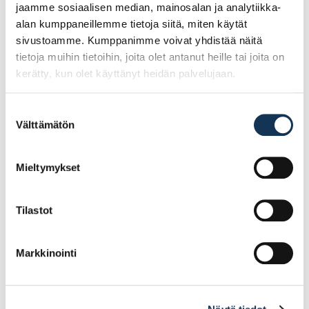
jaamme sosiaalisen median, mainosalan ja analytiikka-
alan kumppaneillemme tietoja siitä, miten käytät
sivustoamme. Kumppanimme voivat yhdistää näitä
tietoja muihin tietoihin, joita olet antanut heille tai joita on
kerätty, kun olet käyttänyt heidän palvelujaan.
Suostumuksen
Välttämätön
valinta
KIERRETANKO M6x1000
KIERRETANKO
Zn 8.8/kelt. €/kpl
M14x1000 Zn 8.8/kelt.
Mieltymykset
€/kpl
Tilastot
1.99€ /kpl
9.76€ /kpl
(alv. 0%)
(alv. 0%)
Lisää tilauskoriin
Lisää tilauskoriin
Markkinointi