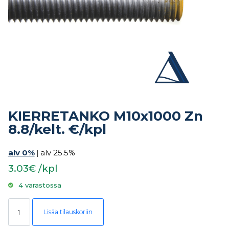
KIERRETANKO M10x1000 Zn
8.8/kelt. €/kpl
alv 0%
|
alv 25.5%
3.03€ /kpl
4 varastossa
KIERRETANKO M10x1000 Zn 8.8/kelt. €/kpl määrä
Lisää tilauskoriin