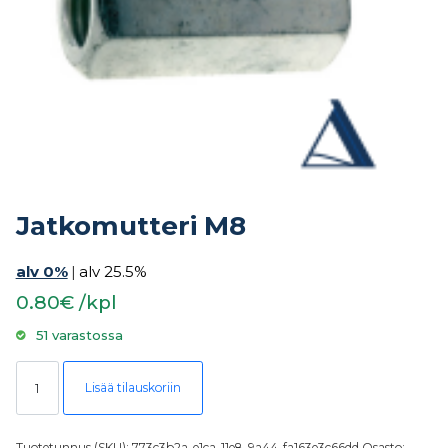
Jatkomutteri M8
alv 0%
|
alv 25.5%
0.80€ /kpl
51 varastossa
Jatkomutteri M8 määrä
Lisää tilauskoriin
Tuotetunnus (SKU):
773c3b2a-e1ca-11e8-9a44-fa163e3c66dd
Osasto: