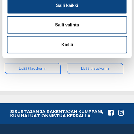
Salli kaikki
Salli valinta
Lyöntimutteri M10
Lyöntimutteri M6
sinkitty
sinkitty
Kiellä
0.72€ /kpl
0.36€ /kpl
(alv. 0%)
(alv. 0%)
Lisää tilauskoriin
Lisää tilauskoriin
SISUSTAJAN JA RAKENTAJAN KUMPPANI,
KUN HALUAT ONNISTUA KERRALLA