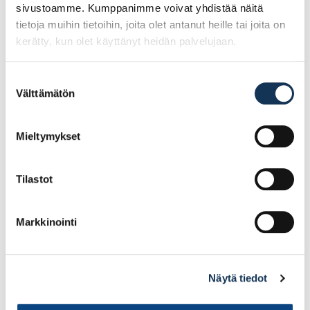
sivustoamme. Kumppanimme voivat yhdistää näitä
tietoja muihin tietoihin, joita olet antanut heille tai joita on
kerätty, kun olet käyttänyt heidän palvelujaan.
Suostumuksen
Lyöntimutteri M8
Jatkomutteri M20
Välttämätön
valinta
sinkitty
Mieltymykset
0.44€ /kpl
5.50€ /kpl
(alv. 0%)
(alv. 0%)
Tilastot
Lisää tilauskoriin
Lisää tilauskoriin
Markkinointi
Näytä tiedot