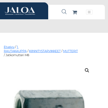
Products search
Päävalikko
Etusivu
/
1.
RAUTAKAUPPA
/
KIINNITYSTARVIKKEET
/
MUTTERIT
/ Jatkomutteri M8