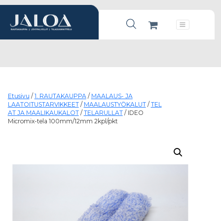
Products search
Päävalikko
Etusivu
/
1. RAUTAKAUPPA
/
MAALAUS- JA
LAATOITUSTARVIKKEET
/
MAALAUSTYÖKALUT
/
TEL
AT JA MAALIKAUKALOT
/
TELARULLAT
/ IDEO
Micromix-tela 100mm/12mm 2kpl/pkt