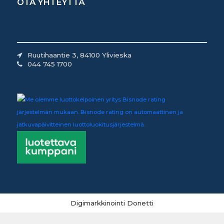
OTA YHTEYTTÄ
Ruutihaantie 3, 84100 Ylivieska
044 745 1700
Digimarkkinointi Donetti