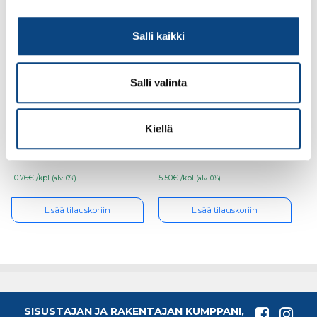
Salli kaikki
Salli valinta
QPT Punamaalisivellin
Mohair nauha 350mm x
120×35
73 mm
mm,jatkovarteen
Kiellä
10.76€ /kpl
5.50€ /kpl
(alv. 0%)
(alv. 0%)
Lisää tilauskoriin
Lisää tilauskoriin
SISUSTAJAN JA RAKENTAJAN KUMPPANI,