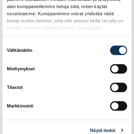
alan kumppaneillemme tietoja siitä, miten käytät
sivustoamme. Kumppanimme voivat yhdistää näitä
tietoja muihin tietoihin, joita olet antanut heille tai joita on
kerätty, kun olet käyttänyt heidän palvelujaan.
Suostumuksen
Välttämätön
valinta
Pistotela Keltaraita
Pistotela QPT mictex
180mm Karkeat Pinnat
mikrokuitu 180mm
Mieltymykset
Tilastot
7.09€ /kpl
7.09€ /kpl
(alv. 0%)
(alv. 0%)
Lisää tilauskoriin
Lisää tilauskoriin
Markkinointi
Näytä tiedot