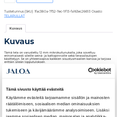
Tuotetunnus (SKU):
1fac380a-7f52-11ec-9f13-fa163ec26693
Osasto:
TELARULLAT
Kuvaus
Kuvaus
Tämä tela on varustettu 12 mm mikrokuitunukalla, joka soveltuu
erinomaisesti sileille seinä- ja kattopinnoille sekä terassilautojen
käsittelyyn. Se on yhteensopiva kaikkien sisustusmaalien kanssa ja tarjoaa
erittäin sileän lopputuloksen.
Tutustu myös
Tämä sivusto käyttää evästeitä
Käytämme evästeitä tarjoamamme sisällön ja mainosten
räätälöimiseen, sosiaalisen median ominaisuuksien
tukemiseen ja kävijämäärämme analysoimiseen. Lisäksi
jaamme sosiaalisen median, mainosalan ja analytiikka-