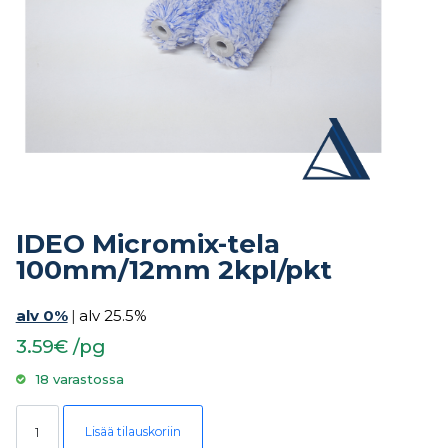
IDEO Micromix-tela
100mm/12mm 2kpl/pkt
alv 0%
|
alv 25.5%
3.59€ /pg
18 varastossa
IDEO Micromix-tela 100mm/12mm 2kpl/pkt määrä
Lisää tilauskoriin