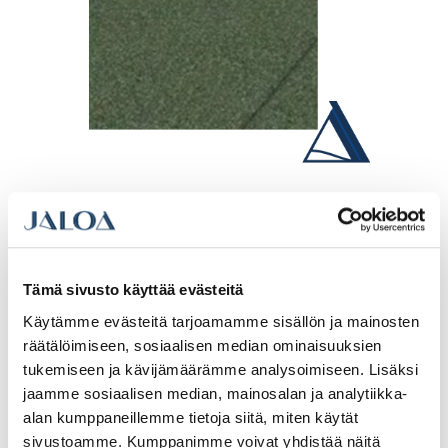
Icopal kaistanauha 0,1 x 8m
metsänvihreä, POISTUVA
Tämä sivusto käyttää evästeitä
alv 0%
|
alv 25.5%
Käytämme evästeitä tarjoamamme sisällön ja mainosten
11.87€ /kpl
räätälöimiseen, sosiaalisen median ominaisuuksien
46 varastossa
tukemiseen ja kävijämäärämme analysoimiseen. Lisäksi
jaamme sosiaalisen median, mainosalan ja analytiikka-
Icopal kaistanauha 0,1 x 8m metsänvihreä, POISTUVA määrä
Lisää tilauskoriin
alan kumppaneillemme tietoja siitä, miten käytät
sivustoamme. Kumppanimme voivat yhdistää näitä