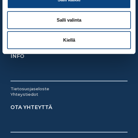
Salli valinta
Ma-Pe: 7:00-17:00
La: 8:30-14:00
Kiellä
Su: Suljettu
INFO
Tietosuojaseloste
Yhteystiedot
OTA YHTEYTTÄ