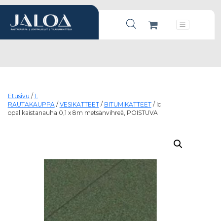
Products search
Päävalikko
Etusivu
/
1.
RAUTAKAUPPA
/
VESIKATTEET
/
BITUMIKATTEET
/ Ic
opal kaistanauha 0,1 x 8m metsänvihreä, POISTUVA