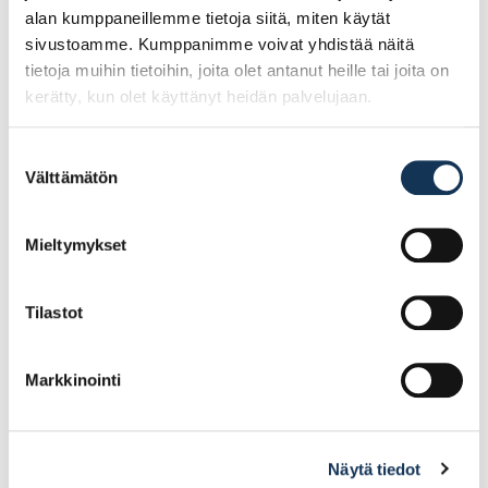
alan kumppaneillemme tietoja siitä, miten käytät
sivustoamme. Kumppanimme voivat yhdistää näitä
tietoja muihin tietoihin, joita olet antanut heille tai joita on
kerätty, kun olet käyttänyt heidän palvelujaan.
Suostumuksen
Välttämätön
valinta
Tasoritilä, sinkitty
Tasoritilä, valkoinen
563×260
365×260
Mieltymykset
13.55€ /kpl
5.98€ /kpl
(alv. 0%)
(alv. 0%)
Tilastot
Lisää tilauskoriin
Lisää tilauskoriin
Markkinointi
Näytä tiedot