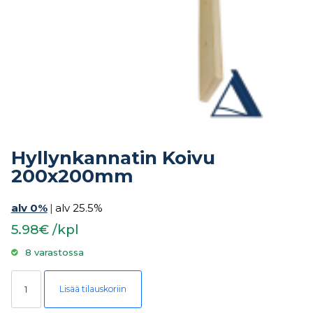
Hyllynkannatin Koivu
200x200mm
alv 0%
|
alv 25.5%
5.98€ /kpl
8 varastossa
Hyllynkannatin Koivu 200x200mm määrä
Lisää tilauskoriin