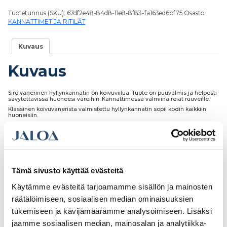
Tuotetunnus (SKU):
67df2e48-84d8-11e8-8f83-fa163ed6bf75
Osasto:
KANNATTIMET JA RITILÄT
Kuvaus
Kuvaus
Siro vanerinen hyllynkannatin on koivuviilua. Tuote on puuvalmis ja helposti
sävytettävissä huoneesi väreihin. Kannattimessa valmiina reiät ruuveille.
Klassinen koivuvanerista valmistettu hyllynkannatin sopii kodin kaikkiin
huoneisiin.
Tutustu myös
Tämä sivusto käyttää evästeitä
Käytämme evästeitä tarjoamamme sisällön ja mainosten
räätälöimiseen, sosiaalisen median ominaisuuksien
tukemiseen ja kävijämäärämme analysoimiseen. Lisäksi
jaamme sosiaalisen median, mainosalan ja analytiikka-