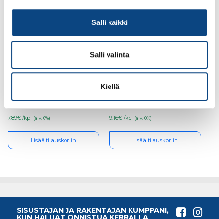
Salli kaikki
Salli valinta
Lautasritilä, valkoinen
Tasoritilä, valkoinen
365×260
765×260
Kiellä
7.89€ /kpl
9.16€ /kpl
(alv. 0%)
(alv. 0%)
Lisää tilauskoriin
Lisää tilauskoriin
SISUSTAJAN JA RAKENTAJAN KUMPPANI,
KUN HALUAT ONNISTUA KERRALLA