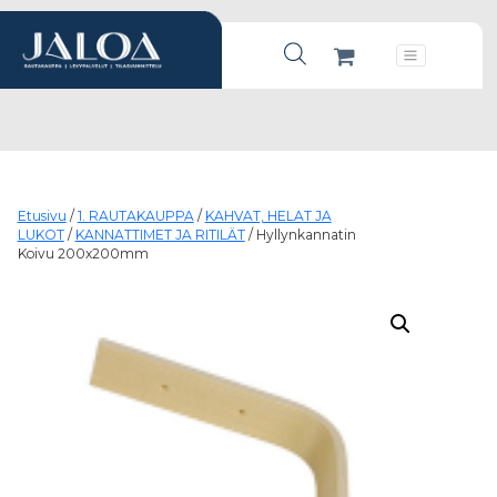
Products search
Päävalikko
Etusivu
/
1. RAUTAKAUPPA
/
KAHVAT, HELAT JA
LUKOT
/
KANNATTIMET JA RITILÄT
/ Hyllynkannatin
Koivu 200x200mm