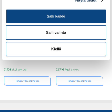
Näytä tiedot
Salli kaikki
Salli valinta
HELLER
HELLER
Kiellä
Monitoimityökalunterä
Monitoimityökalunterä
50x30mm
50x35mm, Puu&naula
alumiini&ohutlevy
21.12€ /kpl
22.74€ /kpl
(alv. 0%)
(alv. 0%)
Lisää tilauskoriin
Lisää tilauskoriin