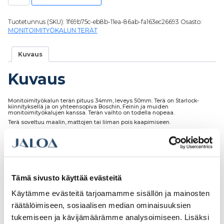
Tuotetunnus (SKU):
1f69b75c-eb8b-11ea-86ab-fa163ec26693
Osasto:
MONITOIMITYÖKALUN TERÄT
Kuvaus
Kuvaus
Monitoimityökalun terän pituus 34mm, leveys 50mm. Terä on Starlock-
kiinnityksellä ja on yhteensopiva Boschin, Feinin ja muiden
monitoimityökalujen kanssa. Terän vaihto on todella nopeaa.
Terä soveltuu maalin, mattojen tai liiman pois kaapimiseen.
Paketissa on 1kpl, Valmistettu Saksassa.
Tämä sivusto käyttää evästeitä
Tutustu myös
Käytämme evästeitä tarjoamamme sisällön ja mainosten
räätälöimiseen, sosiaalisen median ominaisuuksien
tukemiseen ja kävijämäärämme analysoimiseen. Lisäksi