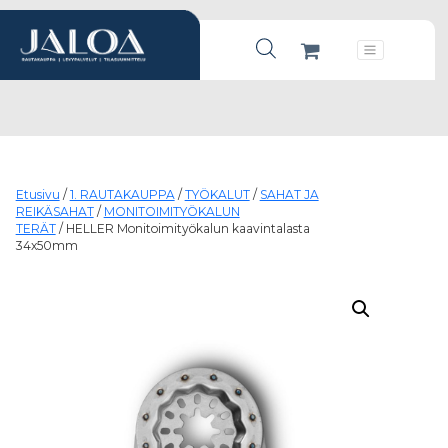
Products search
Päävalikko
Etusivu
/
1. RAUTAKAUPPA
/
TYÖKALUT
/
SAHAT JA
REIKÄSAHAT
/
MONITOIMITYÖKALUN
TERÄT
/ HELLER Monitoimityökalun kaavintalasta
34x50mm