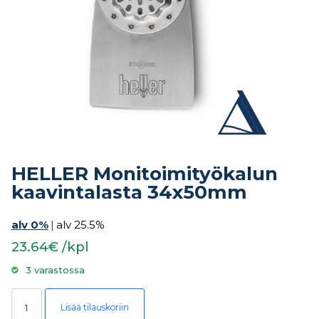
HELLER Monitoimityökalun
kaavintalasta 34x50mm
alv 0%
|
alv 25.5%
23.64€ /kpl
3 varastossa
HELLER Monitoimityökalun kaavintalasta 34x50mm määrä
Lisää tilauskoriin