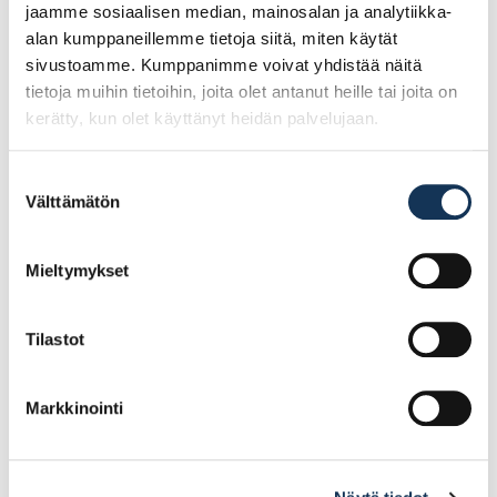
jaamme sosiaalisen median, mainosalan ja analytiikka-
alan kumppaneillemme tietoja siitä, miten käytät
sivustoamme. Kumppanimme voivat yhdistää näitä
tietoja muihin tietoihin, joita olet antanut heille tai joita on
kerätty, kun olet käyttänyt heidän palvelujaan.
Suostumuksen
Välttämätön
valinta
HELLER
HELLER
Monitoimityökalunterä
Monitoimityökalunterä
Mieltymykset
50x65mm, Puu&naula,
50x65mm, Puu&muovi
poistuva
Tilastot
22.47€ /kpl
22.74€ /kpl
(alv. 0%)
(alv. 0%)
Markkinointi
Lisää tilauskoriin
Lisää tilauskoriin