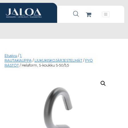
Products search
Päävalikko
Etusivu
/
1.
RAUTAKAUPPA
/
LIUKUKISKOJÄRJESTELMÄT
/
PYÖ
RÄSTÖT
/ Helaform, S-koukku S-50/5,5