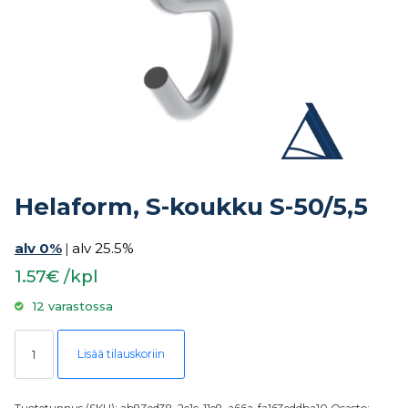
Helaform, S-koukku S-50/5,5
alv 0%
|
alv 25.5%
1.57€ /kpl
12 varastossa
Helaform, S-koukku S-50/5,5 määrä
Lisää tilauskoriin