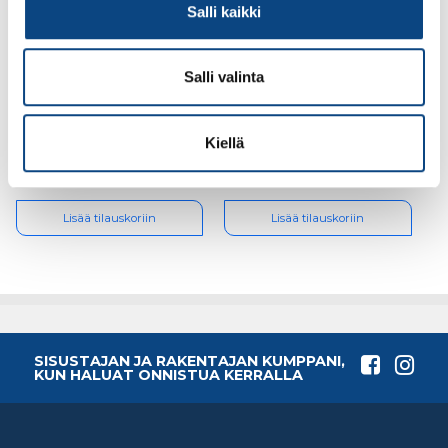
Salli kaikki
Salli valinta
Helaform,
Helaform, pyörästö
verhopyörästö VPS 2-
MP-75 teräs 2kpl/pkt (ei
75 nailon+s-koukku
sisällä
2kpl
kiinnityslaippoja)
Kiellä
25.18€ /pg
20.36€ /kpl
(alv. 0%)
(alv. 0%)
Lisää tilauskoriin
Lisää tilauskoriin
SISUSTAJAN JA RAKENTAJAN KUMPPANI,
KUN HALUAT ONNISTUA KERRALLA