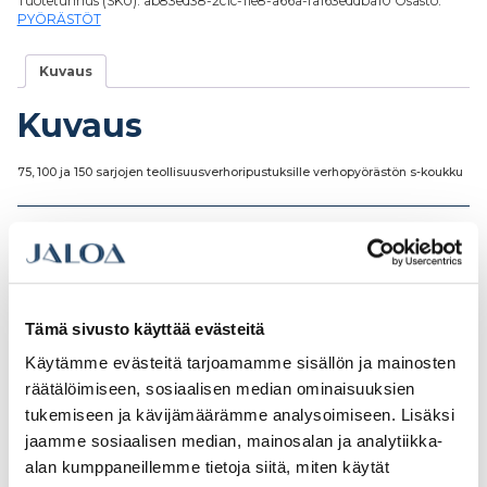
Tuotetunnus (SKU):
ab83ed38-2c1c-11e8-a66a-fa163eddba10
Osasto:
PYÖRÄSTÖT
Kuvaus
Kuvaus
75, 100 ja 150 sarjojen teollisuusverhoripustuksille verhopyörästön s-koukku
Tutustu myös
Tämä sivusto käyttää evästeitä
Käytämme evästeitä tarjoamamme sisällön ja mainosten
räätälöimiseen, sosiaalisen median ominaisuuksien
tukemiseen ja kävijämäärämme analysoimiseen. Lisäksi
jaamme sosiaalisen median, mainosalan ja analytiikka-
alan kumppaneillemme tietoja siitä, miten käytät