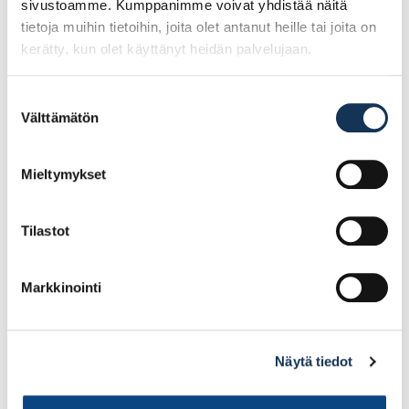
sivustoamme. Kumppanimme voivat yhdistää näitä
tietoja muihin tietoihin, joita olet antanut heille tai joita on
kerätty, kun olet käyttänyt heidän palvelujaan.
Suostumuksen
Helaform, pyörästö
Helaform, pyörästö PP-
Välttämätön
valinta
MPS-150 teräs, 2kpl/pkt
75 nailon 2kpl/pkt
sisältää päältä
kiinnitettävän laipan
Mieltymykset
79.84€ /pg
20.36€ /kpl
(alv. 0%)
(alv. 0%)
Tilastot
Lisää tilauskoriin
Lisää tilauskoriin
Markkinointi
Näytä tiedot