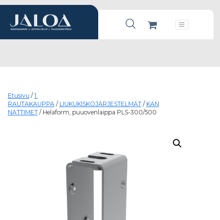
Products search
Päävalikko
Etusivu
/
1.
RAUTAKAUPPA
/
LIUKUKISKOJÄRJESTELMÄT
/
KAN
NATTIMET
/ Helaform, puuovenlaippa PLS-300/500