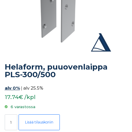
Helaform, puuovenlaippa
PLS-300/500
alv 0%
|
alv 25.5%
17.74€ /kpl
6 varastossa
Helaform, puuovenlaippa PLS-300/500 määrä
Lisää tilauskoriin