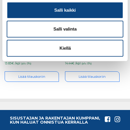
Salli kaikki
Salli valinta
Helaform,
Helaform,
seinäkannatin SK-
puuovenlaippa PLS-
300/500
100/150
Kiellä
13.83€ /kpl
14.44€ /kpl
(alv. 0%)
(alv. 0%)
Lisää tilauskoriin
Lisää tilauskoriin
SISUSTAJAN JA RAKENTAJAN KUMPPANI,
KUN HALUAT ONNISTUA KERRALLA