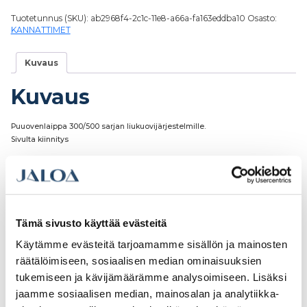
Tuotetunnus (SKU):
ab2968f4-2c1c-11e8-a66a-fa163eddba10
Osasto:
KANNATTIMET
Kuvaus
Kuvaus
Puuovenlaippa 300/500 sarjan liukuovijärjestelmille.
Sivulta kiinnitys
Tutustu myös
Tämä sivusto käyttää evästeitä
Käytämme evästeitä tarjoamamme sisällön ja mainosten
räätälöimiseen, sosiaalisen median ominaisuuksien
tukemiseen ja kävijämäärämme analysoimiseen. Lisäksi
jaamme sosiaalisen median, mainosalan ja analytiikka-