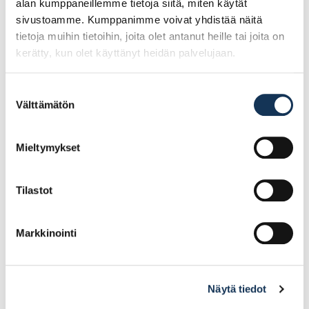
alan kumppaneillemme tietoja siitä, miten käytät
sivustoamme. Kumppanimme voivat yhdistää näitä
tietoja muihin tietoihin, joita olet antanut heille tai joita on
kerätty, kun olet käyttänyt heidän palvelujaan.
Suostumuksen
Välttämätön
valinta
Helaform,
Helaform,
kaksoisseinäkannatin
seinäkannatin SKU-75
SK/2-300/500
Mieltymykset
37.98€ /kpl
5.12€ /kpl
(alv. 0%)
(alv. 0%)
Tilastot
Lisää tilauskoriin
Lisää tilauskoriin
Markkinointi
Näytä tiedot