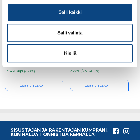
Salli kaikki
Salli valinta
Helaform, liukukisko K-
Helaform,
300 4m/kpl
alaohjainkisko 25×25
AOK 3m
Kiellä
121.45€ /kpl
25.77€ /kpl
(alv. 0%)
(alv. 0%)
Lisää tilauskoriin
Lisää tilauskoriin
SISUSTAJAN JA RAKENTAJAN KUMPPANI,
KUN HALUAT ONNISTUA KERRALLA