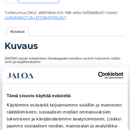
Tuotetunnus (SKU):
ab896646-2c1c-11e8-a66a-fa163eddba10
Osasto:
LIUKUKISKOT JA LIITOSKAPPALEET
Kuvaus
Kuvaus
300/500 sarjan liukukiskon liitoskappale soveltuu suoriin liukuoviin, taitto-
oviin ja kuljetinratoihin
Tutustu myös
Tämä sivusto käyttää evästeitä
Käytämme evästeitä tarjoamamme sisällön ja mainosten
räätälöimiseen, sosiaalisen median ominaisuuksien
tukemiseen ja kävijämäärämme analysoimiseen. Lisäksi
jaamme sosiaalisen median, mainosalan ja analytiikka-