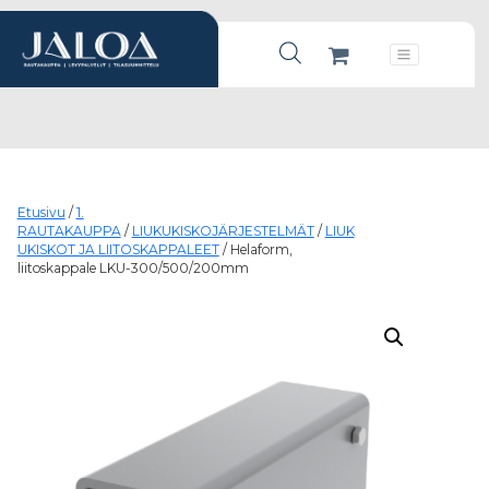
Products search
Päävalikko
Etusivu
/
1.
RAUTAKAUPPA
/
LIUKUKISKOJÄRJESTELMÄT
/
LIUK
UKISKOT JA LIITOSKAPPALEET
/ Helaform,
liitoskappale LKU-300/500/200mm