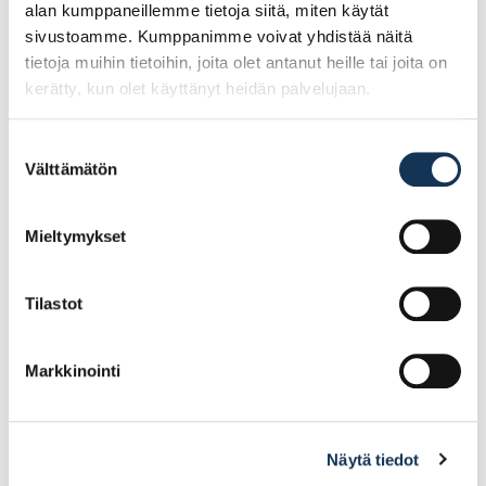
alan kumppaneillemme tietoja siitä, miten käytät
sivustoamme. Kumppanimme voivat yhdistää näitä
tietoja muihin tietoihin, joita olet antanut heille tai joita on
kerätty, kun olet käyttänyt heidän palvelujaan.
Suostumuksen
Välttämätön
valinta
Helaform, liukukisko K-
Helaform, liitoskappale
75 teräs, 4m/kpl
LKU-75 teräs kiskolle
Mieltymykset
38.71€ /kpl
5.93€ /kpl
(alv. 0%)
(alv. 0%)
Tilastot
Lisää tilauskoriin
Lisää tilauskoriin
Markkinointi
Näytä tiedot