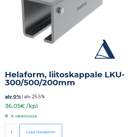
Helaform, liitoskappale LKU-
300/500/200mm
alv 0%
|
alv 25.5%
36.05€ /kpl
6 varastossa
Helaform, liitoskappale LKU-300/500/200mm määrä
Lisää tilauskoriin