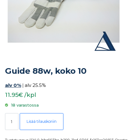
Guide 88w, koko 10
alv 0%
|
alv 25.5%
11.95€ /kpl
18 varastossa
Guide 88w, koko 10 määrä
Lisää tilauskoriin