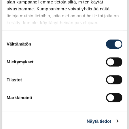
alan kumppaneillemme tietoja siitä, miten käytät
sivustoamme. Kumppanimme voivat yhdistää näitä
tietoja muihin tietoihin, joita olet antanut heille tai joita on
kerätty, kun olet käyttänyt heidän palvelujaan.
Suostumuksen
Välttämätön
valinta
Guide 308
Guide 88w, koko 12
viiltosuojakäsineet,
koko 6
Mieltymykset
10.28€ /kpl
11.95€ /kpl
(alv. 0%)
(alv. 0%)
Tilastot
Lisää tilauskoriin
Lisää tilauskoriin
Markkinointi
Näytä tiedot