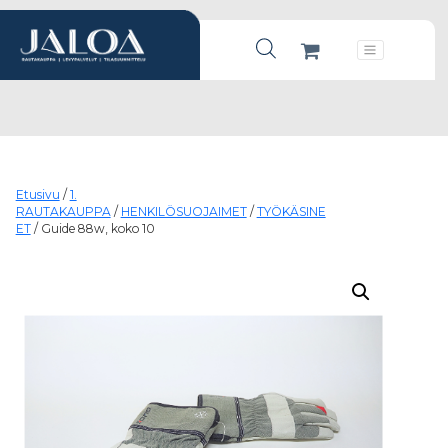
Products search
Päävalikko
Etusivu
/
1.
RAUTAKAUPPA
/
HENKILÖSUOJAIMET
/
TYÖKÄSINE
ET
/ Guide 88w, koko 10