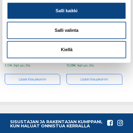
Salli kaikki
Salli valinta
Guide 102 , koko 11
Guide 308
viiltosuojakäsineet,
koko 11
Kiellä
3.51€ /kpl
10.28€ /kpl
(alv. 0%)
(alv. 0%)
Lisää tilauskoriin
Lisää tilauskoriin
SISUSTAJAN JA RAKENTAJAN KUMPPANI,
KUN HALUAT ONNISTUA KERRALLA