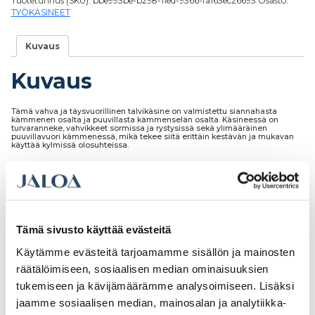
Tuotetunnus (SKU):
bbe993be-b298-11ed-9366-fa163ec26693
Osasto:
TYÖKÄSINEET
Kuvaus
Kuvaus
Tämä vahva ja täysvuorillinen talvikäsine on valmistettu siannahasta
kämmenen osalta ja puuvillasta kämmenselän osalta. Käsineessä on
turvaranneke, vahvikkeet sormissa ja rystysissä sekä ylimääräinen
puuvillavuori kämmenessä, mikä tekee siitä erittäin kestävän ja mukavan
käyttää kylmissä olosuhteissa.
Tutustu myös
Tämä sivusto käyttää evästeitä
Käytämme evästeitä tarjoamamme sisällön ja mainosten
räätälöimiseen, sosiaalisen median ominaisuuksien
tukemiseen ja kävijämäärämme analysoimiseen. Lisäksi
jaamme sosiaalisen median, mainosalan ja analytiikka-