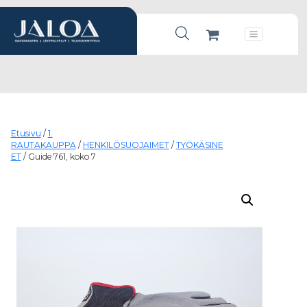
Products search
Päävalikko
Etusivu
/
1.
RAUTAKAUPPA
/
HENKILÖSUOJAIMET
/
TYÖKÄSINE
ET
/ Guide 761, koko 7