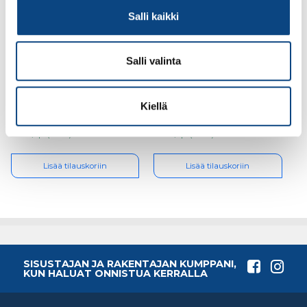
Salli kaikki
Salli valinta
Guide 158, koko 9
Guide 158, koko 11
Kiellä
4.54€ /kpl
4.54€ /kpl
(alv. 0%)
(alv. 0%)
Lisää tilauskoriin
Lisää tilauskoriin
SISUSTAJAN JA RAKENTAJAN KUMPPANI,
KUN HALUAT ONNISTUA KERRALLA