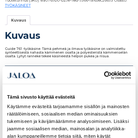
Tuotetunnus (SKU):
8a0769b0-b29e-11ed-9366-fa163ec26693
Osasto:
TYÖKÄSINEET
Kuvaus
Kuvaus
Guide 761 -työkäsine. Tämä pehmeä ja ilmava työkäsine on valmistettu
synteettisestä nahasta kämmenen osalta ja polyesteristä kämmenselän
osalta. Lyhyt ranneke tekee käsineestä helpon pukea ja riisua.
Tutustu myös
Tämä sivusto käyttää evästeitä
Käytämme evästeitä tarjoamamme sisällön ja mainosten
räätälöimiseen, sosiaalisen median ominaisuuksien
tukemiseen ja kävijämäärämme analysoimiseen. Lisäksi
jaamme sosiaalisen median, mainosalan ja analytiikka-
alan kumppaneillemme tietoja siitä, miten käytät