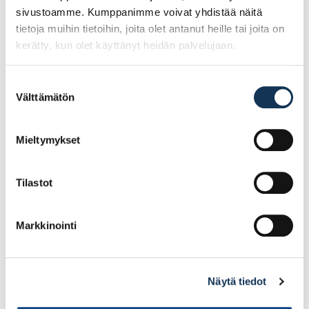
sivustoamme. Kumppanimme voivat yhdistää näitä
tietoja muihin tietoihin, joita olet antanut heille tai joita on
kerätty, kun olet käyttänyt heidän palvelujaan.
Suostumuksen
Välttämätön
valinta
Guide 102 , koko 11
Guide 102 , koko 9
Mieltymykset
3.51€ /kpl
3.51€ /kpl
(alv. 0%)
(alv. 0%)
Tilastot
Lisää tilauskoriin
Lisää tilauskoriin
Markkinointi
Näytä tiedot