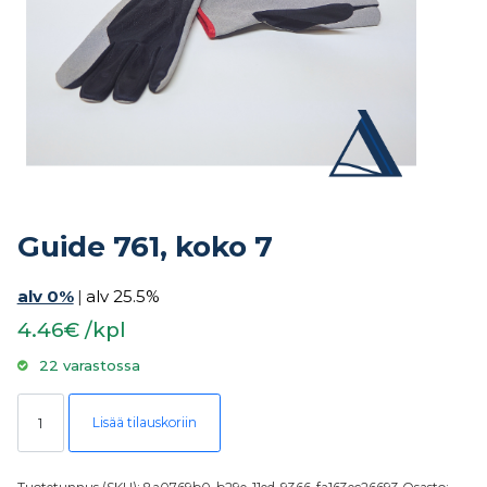
Guide 761, koko 7
alv 0%
|
alv 25.5%
4.46€ /kpl
22 varastossa
Guide 761, koko 7 määrä
Lisää tilauskoriin