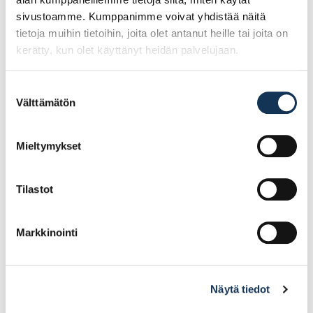
sivustoamme. Kumppanimme voivat yhdistää näitä
tietoja muihin tietoihin, joita olet antanut heille tai joita on
kerätty, kun olet käyttänyt heidän palvelujaan.
Suostumuksen
Välttämätön
valinta
Guide 308
Guide 159, koko 6
viiltosuojakäsineet,
koko 9
Mieltymykset
10.28€ /kpl
5.98€ /kpl
(alv. 0%)
(alv. 0%)
Tilastot
Lisää tilauskoriin
Lisää tilauskoriin
Markkinointi
Näytä tiedot