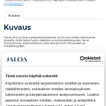
Tuotetunnus (SKU):
77dfbcba-0f32-11ee-bb07-fa163ec26693
Osasto:
TYÖKÄSINEET
Kuvaus
Kuvaus
Tämä ohut ja ilmava polyesterityökäsine on PU-pinnoitettu kämmenen
alueelta, mikä takaa hyvän otepidon ja kulutuskestävyyden. Se on
monitoiminen asennuskäsine, joka tarjoaa tiiviin istuvuuden ja
hengittävyyden.
Tutustu myös
Tämä sivusto käyttää evästeitä
Käytämme evästeitä tarjoamamme sisällön ja mainosten
räätälöimiseen, sosiaalisen median ominaisuuksien
tukemiseen ja kävijämäärämme analysoimiseen. Lisäksi
jaamme sosiaalisen median, mainosalan ja analytiikka-
alan kumppaneillemme tietoja siitä, miten käytät