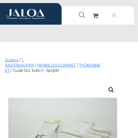
Products search
Päävalikko
Etusivu
/
1.
RAUTAKAUPPA
/
HENKILÖSUOJAIMET
/
TYÖKÄSINE
ET
/ Guide 522, koko 9- 6pr/pkt