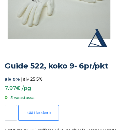
Guide 522, koko 9- 6pr/pkt
alv 0%
|
alv 25.5%
7.97€ /pg
3 varastossa
Guide 522, koko 9- 6pr/pkt määrä
Lisää tilauskoriin