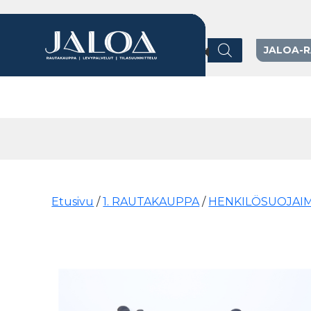
Products search
JALOA-
Päävalikko
Etusivu
/
1. RAUTAKAUPPA
/
HENKILÖSUOJAI