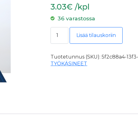
3.03€ /kpl
36 varastossa
Fortes nitriilikäsine SN09, koko 7 1
Lisää tilauskoriin
Tuotetunnus (SKU):
5f2c88a4-13f3
TYÖKÄSINEET