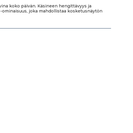
kavina koko päivän. Käsineen hengittävyys ja
 -ominaisuus, joka mahdollistaa kosketusnäytön