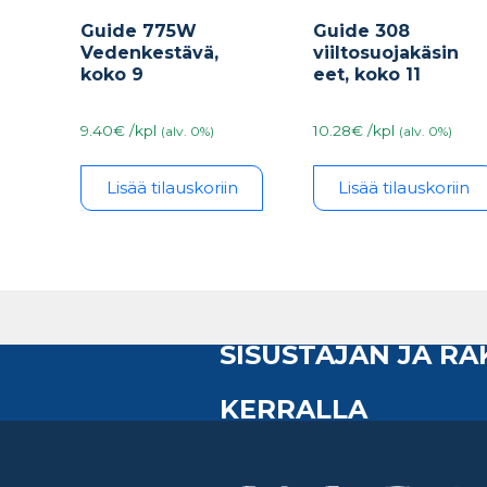
Guide 775W
Guide 308
Vedenkestävä,
viiltosuojakäsin
koko 9
eet, koko 11
9.40€ /kpl
10.28€ /kpl
(alv. 0%)
(alv. 0%)
Lisää tilauskoriin
Lisää tilauskoriin
SISUSTAJAN JA R
KERRALLA