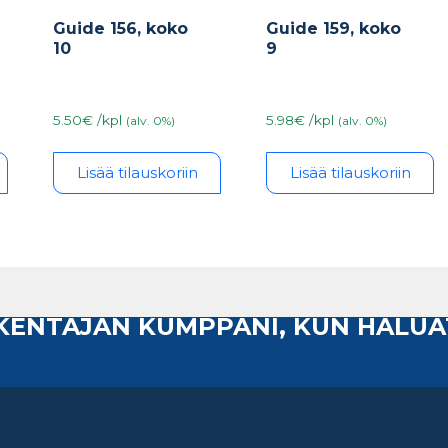
Guide 156, koko
Guide 159, koko
10
9
5.50€ /kpl
5.98€ /kpl
(alv. 0%)
(alv. 0%)
Lisää tilauskoriin
Lisää tilauskoriin
AKENTAJAN KUMPPANI, KUN HALUA