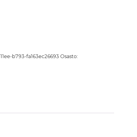
2kpl/pkt määrä
-11ee-b793-fa163ec26693
Osasto: