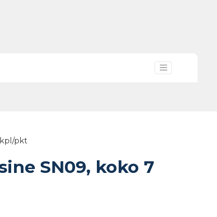
2kpl/pkt
äsine SN09, koko 7