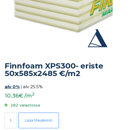
Finnfoam XPS300- eriste
50x585x2485 €/m2
alv 0%
|
alv 25.5%
2
10.36€ /m
282 varastossa
Finnfoam XPS300- eriste 50x585x2485 €/m2 määrä
Lisää tilauskoriin