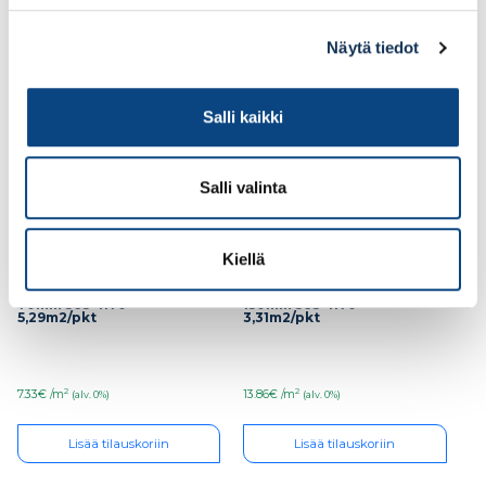
Lisää tilauskoriin
Lisää tilauskoriin
Näytä tiedot
Salli kaikki
Salli valinta
Kiellä
PAROC eXtra PEHMEÄ
PAROC eXtra PEHMEÄ
70mm 565×1170
150mm 565×1170
5,29m2/pkt
3,31m2/pkt
2
2
7.33€ /m
13.86€ /m
(alv. 0%)
(alv. 0%)
Lisää tilauskoriin
Lisää tilauskoriin