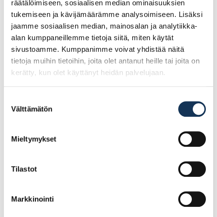
Tutustu myös
räätälöimiseen, sosiaalisen median ominaisuuksien
tukemiseen ja kävijämäärämme analysoimiseen. Lisäksi
jaamme sosiaalisen median, mainosalan ja analytiikka-
alan kumppaneillemme tietoja siitä, miten käytät
sivustoamme. Kumppanimme voivat yhdistää näitä
tietoja muihin tietoihin, joita olet antanut heille tai joita on
kerätty, kun olet käyttänyt heidän palvelujaan.
Suostumuksen
Välttämätön
valinta
Mieltymykset
PAROC eXtra PEHMEÄ
Finnfoam uretaanilevy
50mm 565×1170,
30mm FF-PIR 600×2400
6,61m2/pkt
€/kpl
Tilastot
2
5.50€ /m
19.92€ /kpl
(alv. 0%)
(alv. 0%)
Markkinointi