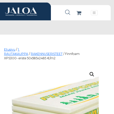
Products search
Päävalikko
Etusivu
/
1.
RAUTAKAUPPA
/
RAKENNUSERISTEET
/ Finnfoam
XPS300- eriste 50x585x2485 €/m2