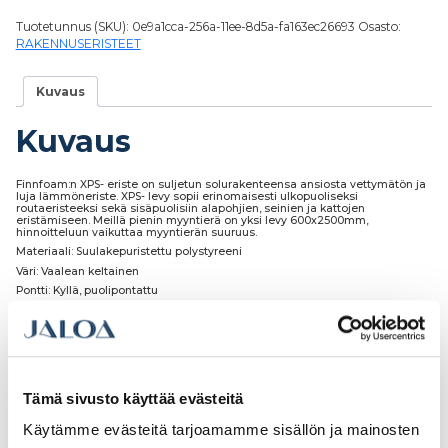
Tuotetunnus (SKU):
0e9a1cca-256a-11ee-8d5a-fa163ec26693
Osasto:
RAKENNUSERISTEET
Kuvaus
Kuvaus
Finnfoam:n XPS- eriste on suljetun solurakenteensa ansiosta vettymätön ja
luja lämmöneriste. XPS- levy sopii erinomaisesti ulkopuoliseksi
routaeristeeksi sekä sisäpuolisiin alapohjien, seinien ja kattojen
eristämiseen. Meillä pienin myyntierä on yksi levy 600x2500mm,
hinnoitteluun vaikuttaa myyntierän suuruus.
Materiaali: Suulakepuristettu polystyreeni
Väri: Vaalean keltainen
Pontti: Kyllä, puolipontattu
Luokitus: F300
Lämmönjohtavuus: 0,034-0,040 W/mK
Pakkauskoko: 7,27m²/pkt, 145,40m²/lava
Tämä sivusto käyttää evästeitä
Käytämme evästeitä tarjoamamme sisällön ja mainosten