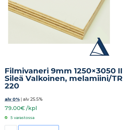
Filmivaneri 9mm 1250×3050 II
Sileä Valkoinen, melamiini/TR
220
alv 0%
|
alv 25.5%
79.00€ /kpl
5 varastossa
Filmivaneri 9mm 1250x3050 II Sileä Valkoinen, melamiini/TR 220 määrä