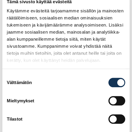
Tämä sivusto käyttää evästeitä
kulmasahaukset yms.
Käytämme evästeitä tarjoamamme sisällön ja mainosten
räätälöimiseen, sosiaalisen median ominaisuuksien
tukemiseen ja kävijämäärämme analysoimiseen. Lisäksi
jaamme sosiaalisen median, mainosalan ja analytiikka-
Tutustu myös
alan kumppaneillemme tietoja siitä, miten käytät
sivustoamme. Kumppanimme voivat yhdistää näitä
tietoja muihin tietoihin, joita olet antanut heille tai joita on
kerätty, kun olet käyttänyt heidän palvelujaan.
Suostumuksen
Välttämätön
valinta
Mieltymykset
Tilastot
Filmivaneri 9mm
Filmivaneri 15mm
1250×2500 II Valkoinen
1500×3000 II
melamiini
Sileä/Karhea TR