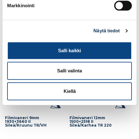
Markkinointi
65.52€ /kpl
116.13€ /kpl
(alv. 0%)
(alv. 0%)
Näytä tiedot
Lisää tilauskoriin
Lisää tilauskoriin
Salli kaikki
Salli valinta
Kiellä
Filmivaneri 9mm
Filmivaneri 12mm
1930×3660 II
1500×2518 II
Sileä/Kruunu TR/VH
Sileä/Karhea TR 220