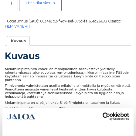
Lisää tilauskoriin
Tuotetunnus (SKU):
663418b2-f4d7-11ef-975c-fa163ec26693
Osasto:
FILMIVANERIT
Kuvaus
Kuvaus
Melamiinipintainen vaneri on monipuolinen säänkestävä yleislevy
rakentamisessa, ajoneuvoissa, remontoinnissa, nikkaroinnissa jne. Pääosin
käytetään seinäpinnoissa tai kalusteissa. Levyn pinta on helppo pitää
puhtaana.
Filmivaneria valmistetaan useilla erilaisilla pinnoitteilla ja myös eri väreissä.
Pinnoitteen ansiosta vanerilevyt kestävät erittäin hyvin kulutusta,
kemikaaleja, kosteutta ja sienikasvustoa. Levyn pinta on hygieeninen ja
helppo pitää puhtaana.
Melamiinipinta on sileä ja liukas. Sileä filmipinta on tasainen ja liukas.
Väri: Valkoinen/ Tumman ruskea (TR)
Laatu: II-Laatu
Runko: Koivuvaneria
Meiltä levyt voi ostaa myös määrämittaan sahattuna eri hinnoittelun
mukaan.
Muutkin tarvitsemasi työstöt ovat mahdollisia, kuten muotoilut, aukotukset,