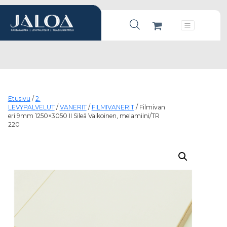
Products search
Päävalikko
Etusivu
/
2.
LEVYPALVELUT
/
VANERIT
/
FILMIVANERIT
/ Filmivan
eri 9mm 1250×3050 II Sileä Valkoinen, melamiini/TR
220