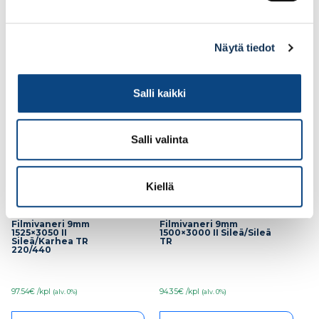
92.34€ /kpl
94.35€ /kpl
(alv. 0%)
(alv. 0%)
Lisää tilauskoriin
Lisää tilauskoriin
Näytä tiedot
Salli kaikki
Salli valinta
Kiellä
Filmivaneri 9mm
Filmivaneri 9mm
1525×3050 II
1500×3000 II Sileä/Sileä
Sileä/Karhea TR
TR
220/440
97.54€ /kpl
94.35€ /kpl
(alv. 0%)
(alv. 0%)