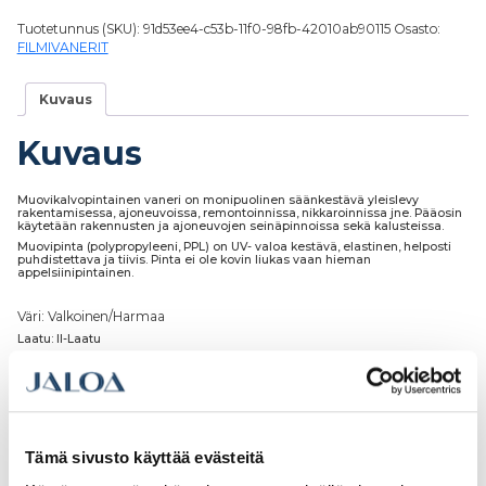
Tuotetunnus (SKU):
91d53ee4-c53b-11f0-98fb-42010ab90115
Osasto:
FILMIVANERIT
Kuvaus
Kuvaus
Muovikalvopintainen vaneri on monipuolinen säänkestävä yleislevy
rakentamisessa, ajoneuvoissa, remontoinnissa, nikkaroinnissa jne. Pääosin
käytetään rakennusten ja ajoneuvojen seinäpinnoissa sekä kalusteissa.
Muovipinta (polypropyleeni, PPL) on UV- valoa kestävä, elastinen, helposti
puhdistettava ja tiivis. Pinta ei ole kovin liukas vaan hieman
appelsiinipintainen.
Väri: Valkoinen/Harmaa
Laatu: II-Laatu
Runko: Koivuvaneria
Meiltä levyt voi ostaa myös määrämittaan sahattuna eri hinnoittelun
mukaan.
Muutkin tarvitsemasi työstöt ovat mahdollisia, kuten muotoilut, aukotukset,
kulmasahaukset yms.
Tämä sivusto käyttää evästeitä