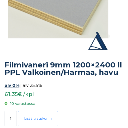
Filmivaneri 9mm 1200×2400 II
PPL Valkoinen/Harmaa, havu
alv 0%
|
alv 25.5%
61.35€ /kpl
10 varastossa
Filmivaneri 9mm 1200x2400 II PPL Valkoinen/Harmaa, havu määrä
Lisää tilauskoriin