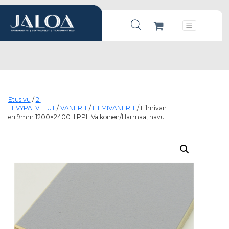
Products search
Päävalikko
Etusivu
/
2.
LEVYPALVELUT
/
VANERIT
/
FILMIVANERIT
/ Filmivan
eri 9mm 1200×2400 II PPL Valkoinen/Harmaa, havu