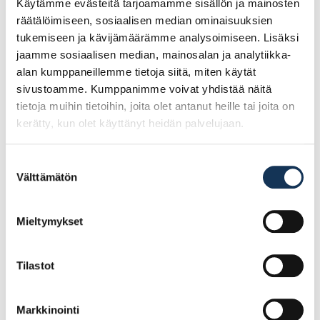
Käytämme evästeitä tarjoamamme sisällön ja mainosten
räätälöimiseen, sosiaalisen median ominaisuuksien
Tutustu myös
tukemiseen ja kävijämäärämme analysoimiseen. Lisäksi
jaamme sosiaalisen median, mainosalan ja analytiikka-
alan kumppaneillemme tietoja siitä, miten käytät
sivustoamme. Kumppanimme voivat yhdistää näitä
tietoja muihin tietoihin, joita olet antanut heille tai joita on
kerätty, kun olet käyttänyt heidän palvelujaan.
Suostumuksen
Välttämätön
valinta
Mieltymykset
Filmivaneri 12mm
Filmivaneri 9mm
1560×2530 II
1250×3600 II
Tilastot
Sileä/Kruunu TR
Sileä/Karhea TR 120
Markkinointi