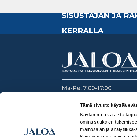
SISUSTAJAN JA R
KERRALLA
Ma-Pe: 7:00-17:00
La: 8:30-14:00
Su: Suljettu
Tämä sivusto käyttää eväs
Käytämme evästeitä tarjoa
ominaisuuksien tukemisee
mainosalan ja analytiikka-
Kumppanimme voivat yhdistää 