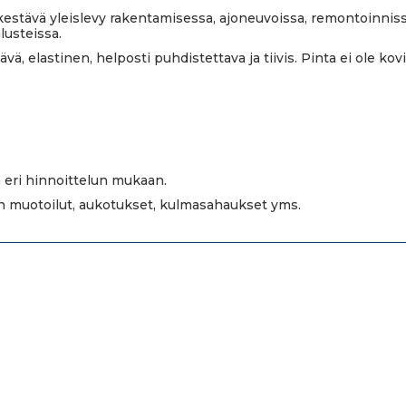
stävä yleislevy rakentamisessa, ajoneuvoissa, remontoinnissa
lusteissa.
ä, elastinen, helposti puhdistettava ja tiivis. Pinta ei ole ko
 eri hinnoittelun mukaan.
en muotoilut, aukotukset, kulmasahaukset yms.