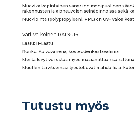
Muovikalvopintainen vaneri on monipuolinen säänke
rakennusten ja ajoneuvojen seinäpinnoissa sekä ka
Muovipinta (polypropyleeni, PPL) on UV- valoa kestäv
Väri: Valkoinen RAL9016
Laatu: II-Laatu
Runko: Koivuvaneria, kosteudenkestäväliima
Meiltä levyt voi ostaa myös määrämittaan sahattuna
Muutkin tarvitsemasi työstöt ovat mahdollisia, kut
Tutustu myös