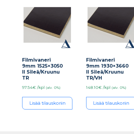
Filmivaneri
Filmivaneri
9mm 1525×3050
9mm 1930×3660
II Sileä/Kruunu
II Sileä/Kruunu
TR
TR/VH
97.54€ /kpl
148.10€ /kpl
(alv. 0%)
(alv. 0%)
Lisää tilauskoriin
Lisää tilauskoriin