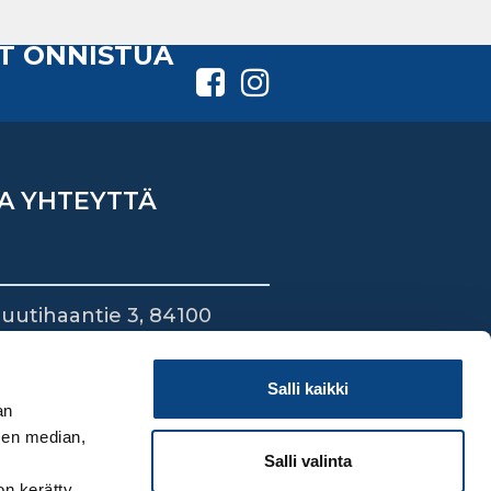
T ONNISTUA
A YHTEYTTÄ
uutihaantie 3, 84100
ieska
44 745 1700
Salli kaikki
an
sen median,
Salli valinta
on kerätty,