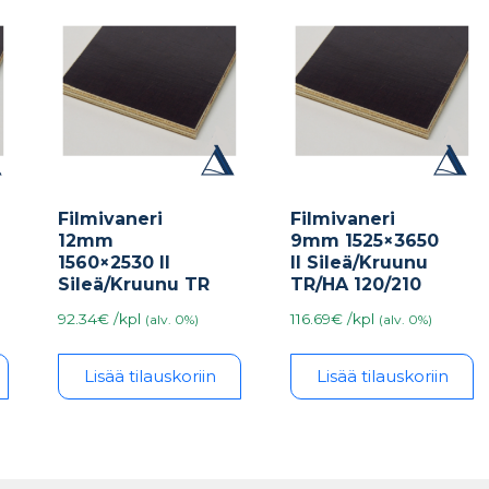
Filmivaneri
Filmivaneri
12mm
9mm 1525×3650
1560×2530 II
II Sileä/Kruunu
Sileä/Kruunu TR
TR/HA 120/210
92.34€ /kpl
116.69€ /kpl
(alv. 0%)
(alv. 0%)
Lisää tilauskoriin
Lisää tilauskoriin