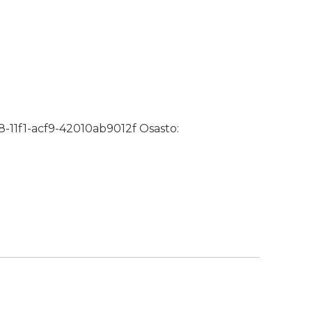
 Valkoinen määrä
-11f1-acf9-42010ab9012f
Osasto: