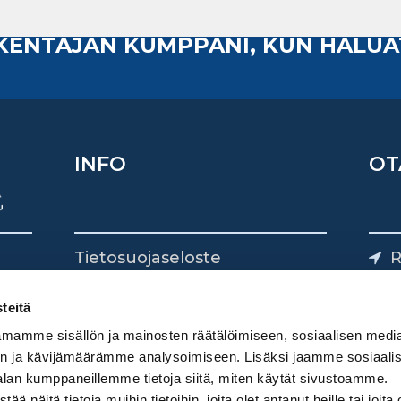
AKENTAJAN KUMPPANI, KUN HALUA
INFO
OT
Tietosuojaseloste
R
Yhteystiedot
Yliv
0
teitä
mamme sisällön ja mainosten räätälöimiseen, sosiaalisen medi
n ja kävijämäärämme analysoimiseen. Lisäksi jaamme sosiaali
alan kumppaneillemme tietoja siitä, miten käytät sivustoamme.
näitä tietoja muihin tietoihin, joita olet antanut heille tai joita 