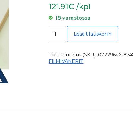
121.91€ /kpl
18 varastossa
Filmivaneri 18mm 1500x3000 II PPL
Lisää tilauskoriin
Tuotetunnus (SKU):
072296e6-8748
FILMIVANERIT