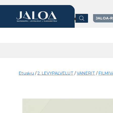
Products search
JALOA-
Päävalikko
Etusivu
/
2. LEVYPALVELUT
/
VANERIT
/
FILMI