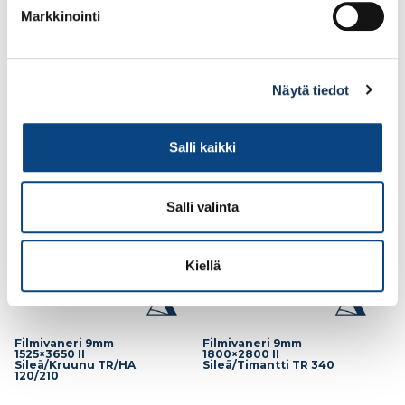
Markkinointi
95.93€ /kpl
79.84€ /kpl
(alv. 0%)
(alv. 0%)
Näytä tiedot
Lisää tilauskoriin
Lisää tilauskoriin
Salli kaikki
Salli valinta
Kiellä
Filmivaneri 9mm
Filmivaneri 9mm
1525×3650 II
1800×2800 II
Sileä/Kruunu TR/HA
Sileä/Timantti TR 340
120/210