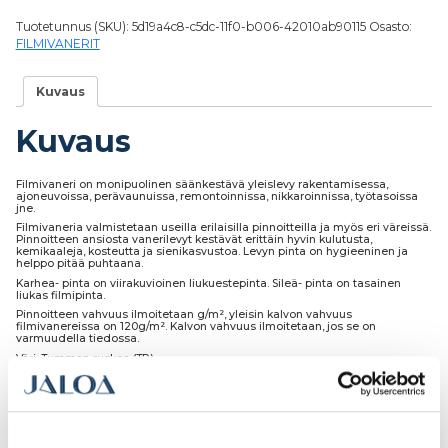
Tuotetunnus (SKU):
5d19a4c8-c5dc-11f0-b006-42010ab90115
Osasto:
FILMIVANERIT
Kuvaus
Kuvaus
Filmivaneri on monipuolinen säänkestävä yleislevy rakentamisessa,
ajoneuvoissa, perävaunuissa, remontoinnissa, nikkaroinnissa, työtasoissa
jne.
Filmivaneria valmistetaan useilla erilaisilla pinnoitteilla ja myös eri väreissä.
Pinnoitteen ansiosta vanerilevyt kestävät erittäin hyvin kulutusta,
kemikaaleja, kosteutta ja sienikasvustoa. Levyn pinta on hygieeninen ja
helppo pitää puhtaana.
Karhea- pinta on viirakuvioinen liukuestepinta. Sileä- pinta on tasainen
liukas filmipinta.
Pinnoitteen vahvuus ilmoitetaan g/m², yleisin kalvon vahvuus
filmivanereissa on 120g/m². Kalvon vahvuus ilmoitetaan, jos se on
varmuudella tiedossa.
Väri: Tumman ruskea (TR)
Laatu: II-Laatu
Runko: Koivuvaneria
Meiltä levyt voi ostaa myös määrämittaan sahattuna eri hinnoittelun
mukaan.