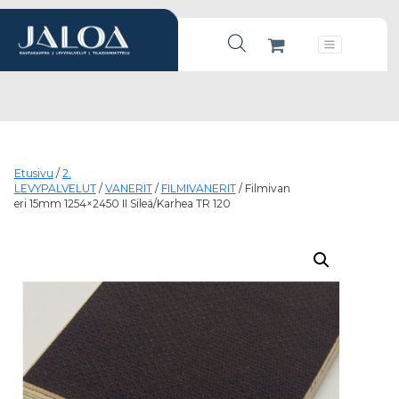
Products search
Päävalikko
Etusivu
/
2.
LEVYPALVELUT
/
VANERIT
/
FILMIVANERIT
/ Filmivan
eri 15mm 1254×2450 II Sileä/Karhea TR 120