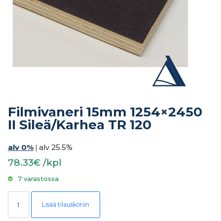
Filmivaneri 15mm 1254×2450
II Sileä/Karhea TR 120
alv 0%
|
alv 25.5%
78.33€ /kpl
7 varastossa
Filmivaneri 15mm 1254x2450 II Sileä/Karhea TR 120 määrä
Lisää tilauskoriin