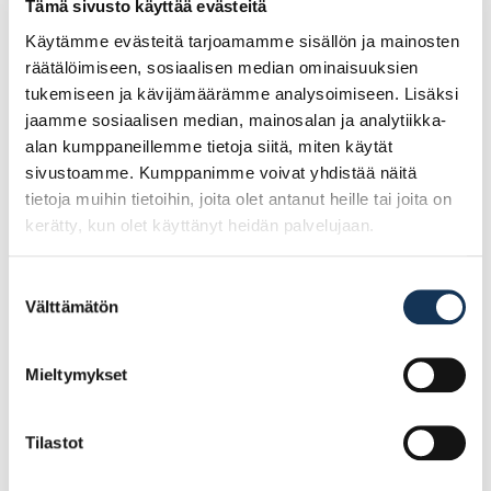
Muutkin tarvitsemasi työstöt ovat mahdollisia, kuten muotoilut, aukotukset,
Tämä sivusto käyttää evästeitä
kulmasahaukset yms.
Käytämme evästeitä tarjoamamme sisällön ja mainosten
räätälöimiseen, sosiaalisen median ominaisuuksien
tukemiseen ja kävijämäärämme analysoimiseen. Lisäksi
jaamme sosiaalisen median, mainosalan ja analytiikka-
Tutustu myös
alan kumppaneillemme tietoja siitä, miten käytät
sivustoamme. Kumppanimme voivat yhdistää näitä
tietoja muihin tietoihin, joita olet antanut heille tai joita on
kerätty, kun olet käyttänyt heidän palvelujaan.
Suostumuksen
Välttämätön
valinta
Mieltymykset
Tilastot
Filmivaneri 9mm
Filmivaneri 6,5mm
1525×3000 II Sileä/Sileä
1500×3000 II Sileä/Sileä
VR
KE/TR