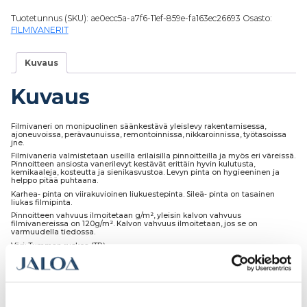
Tuotetunnus (SKU):
ae0ecc5a-a7f6-11ef-859e-fa163ec26693
Osasto:
FILMIVANERIT
Kuvaus
Kuvaus
Filmivaneri on monipuolinen säänkestävä yleislevy rakentamisessa,
ajoneuvoissa, perävaunuissa, remontoinnissa, nikkaroinnissa, työtasoissa
jne.
Filmivaneria valmistetaan useilla erilaisilla pinnoitteilla ja myös eri väreissä.
Pinnoitteen ansiosta vanerilevyt kestävät erittäin hyvin kulutusta,
kemikaaleja, kosteutta ja sienikasvustoa. Levyn pinta on hygieeninen ja
helppo pitää puhtaana.
Karhea- pinta on viirakuvioinen liukuestepinta. Sileä- pinta on tasainen
liukas filmipinta.
Pinnoitteen vahvuus ilmoitetaan g/m², yleisin kalvon vahvuus
filmivanereissa on 120g/m². Kalvon vahvuus ilmoitetaan, jos se on
varmuudella tiedossa.
Väri: Tumman ruskea (TR)
Laatu: II-Laatu
Runko: Koivuvaneria
Meiltä levyt voi ostaa myös määrämittaan sahattuna eri hinnoittelun
mukaan.