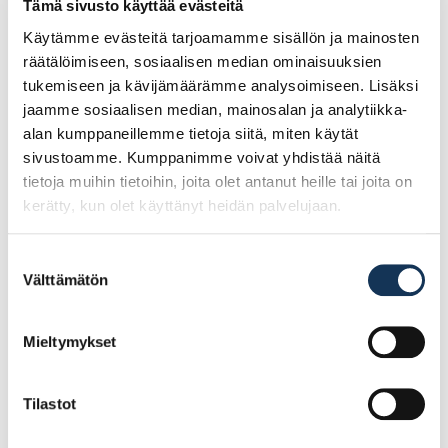
Muutkin tarvitsemasi työstöt ovat mahdollisia, kuten muotoilut, aukotukset,
Tämä sivusto käyttää evästeitä
kulmasahaukset yms.
Käytämme evästeitä tarjoamamme sisällön ja mainosten
räätälöimiseen, sosiaalisen median ominaisuuksien
tukemiseen ja kävijämäärämme analysoimiseen. Lisäksi
jaamme sosiaalisen median, mainosalan ja analytiikka-
Tutustu myös
alan kumppaneillemme tietoja siitä, miten käytät
sivustoamme. Kumppanimme voivat yhdistää näitä
tietoja muihin tietoihin, joita olet antanut heille tai joita on
kerätty, kun olet käyttänyt heidän palvelujaan.
Suostumuksen
Välttämätön
valinta
Mieltymykset
Tilastot
Filmivaneri 6,5mm
Filmivaneri 9mm
1500×3000 II Sileä/Sileä
1800×2800 II
KE/TR
Sileä/Timantti TR 340