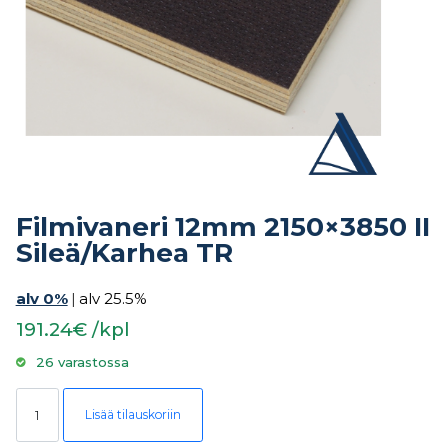
Filmivaneri 12mm 2150×3850 II
Sileä/Karhea TR
alv 0%
|
alv 25.5%
191.24€ /kpl
26 varastossa
Filmivaneri 12mm 2150x3850 II Sileä/Karhea TR määrä
Lisää tilauskoriin