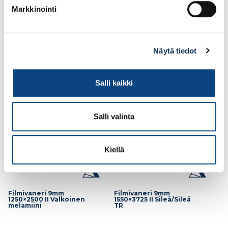
Markkinointi
79.84€ /kpl
105.69€ /kpl
(alv. 0%)
(alv. 0%)
Näytä tiedot
Lisää tilauskoriin
Lisää tilauskoriin
Salli kaikki
Salli valinta
Kiellä
Filmivaneri 9mm
Filmivaneri 9mm
1250×2500 II Valkoinen
1550×3725 II Sileä/Sileä
melamiini
TR