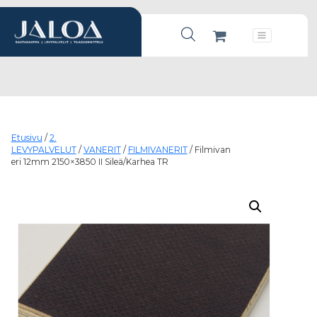
Products search
Päävalikko
Etusivu
/
2.
LEVYPALVELUT
/
VANERIT
/
FILMIVANERIT
/ Filmivan
eri 12mm 2150×3850 II Sileä/Karhea TR