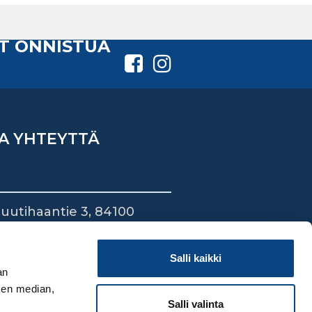
T ONNISTUA
A YHTEYTTÄ
uutihaantie 3, 84100
ieska
44 745 1700
Salli kaikki
an
sen median,
Salli valinta