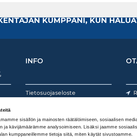
AKENTAJAN KUMPPANI, KUN HALUA
INFO
OT
Tietosuojaseloste
R
Yhteystiedot
Yliv
0
teitä
mamme sisällön ja mainosten räätälöimiseen, sosiaalisen medi
n ja kävijämäärämme analysoimiseen. Lisäksi jaamme sosiaali
alan kumppaneillemme tietoja siitä, miten käytät sivustoamme.