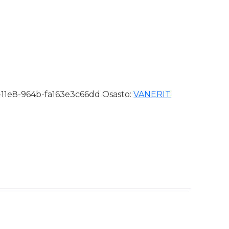
ä/Karhea TR määrä
-11e8-964b-fa163e3c66dd
Osasto:
VANERIT