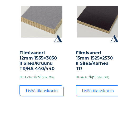
Filmivaneri
Filmivaneri
12mm 1535×3050
15mm 1525×2530
II Sileä/Kruunu
II Sileä/Karhea
TR/HA 440/440
TR
108.21€ /kpl
98.41€ /kpl
(alv. 0%)
(alv. 0%)
Lisää tilauskoriin
Lisää tilauskoriin