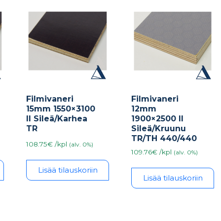
Filmivaneri
Filmivaneri
12mm
15mm 1550×3100
1900×2500 II
II Sileä/Karhea
Sileä/Kruunu
TR
TR/TH 440/440
108.75€ /kpl
(alv. 0%)
109.76€ /kpl
(alv. 0%)
Lisää tilauskoriin
Lisää tilauskoriin