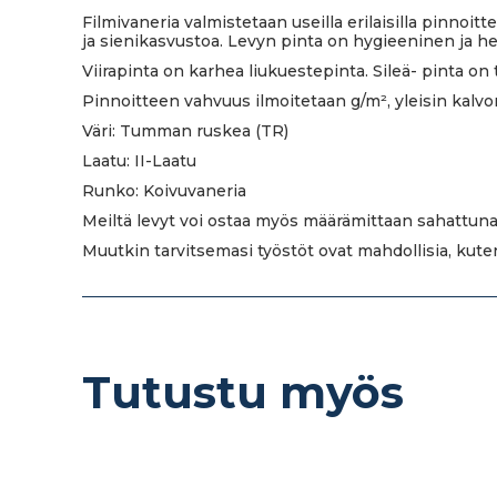
Filmivaneria valmistetaan useilla erilaisilla pinnoit
ja sienikasvustoa. Levyn pinta on hygieeninen ja h
Viirapinta on karhea liukuestepinta. Sileä- pinta on 
Pinnoitteen vahvuus ilmoitetaan g/m², yleisin kalvo
Väri: Tumman ruskea (TR)
Laatu: II-Laatu
Runko: Koivuvaneria
Meiltä levyt voi ostaa myös määrämittaan sahattuna
Muutkin tarvitsemasi työstöt ovat mahdollisia, kut
Tutustu myös