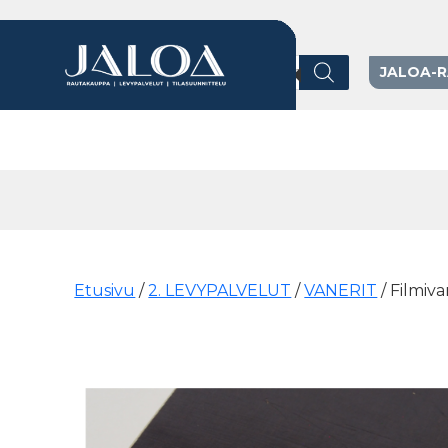
Products search
JALOA-
Päävalikko
Etusivu
/
2. LEVYPALVELUT
/
VANERIT
/ Filmiv