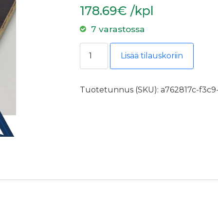
178.69€ /kpl
7 varastossa
Filmivaneri 12mm 2050x4100 II Sile
Lisää tilauskoriin
Tuotetunnus (SKU):
a762817c-f3c9