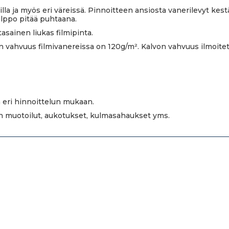
teilla ja myös eri väreissä. Pinnoitteen ansiosta vanerilevyt kes
elppo pitää puhtaana.
tasainen liukas filmipinta.
n vahvuus filmivanereissa on 120g/m². Kalvon vahvuus ilmoitet
 eri hinnoittelun mukaan.
en muotoilut, aukotukset, kulmasahaukset yms.