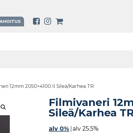
RAHOITUS
aneri 12mm 2050×4100 II Sileä/Karhea TR
Filmivaneri 12
Sileä/Karhea T
alv 0%
|
alv 25.5%