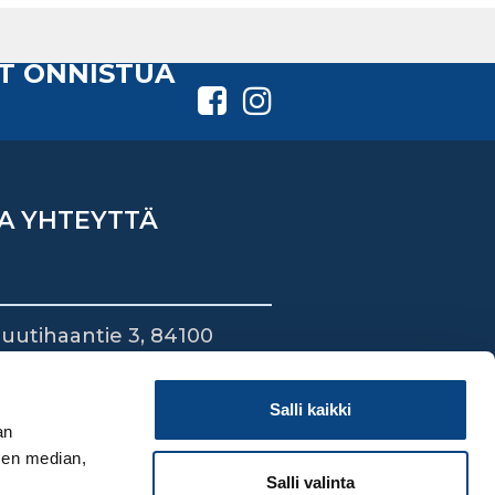
T ONNISTUA
A YHTEYTTÄ
uutihaantie 3, 84100
ieska
44 745 1700
Salli kaikki
an
sen median,
Salli valinta