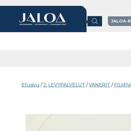
Products search
JALOA-
Päävalikko
Etusivu
/
2. LEVYPALVELUT
/
VANERIT
/
FILMI