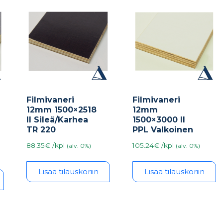
Filmivaneri
Filmivaneri
12mm 1500×2518
12mm
II Sileä/Karhea
1500×3000 II
TR 220
PPL Valkoinen
88.35€ /kpl
105.24€ /kpl
(alv. 0%)
(alv. 0%)
Lisää tilauskoriin
Lisää tilauskoriin