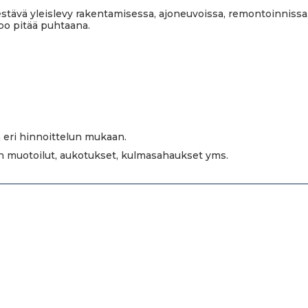
tävä yleislevy rakentamisessa, ajoneuvoissa, remontoinnissa,
po pitää puhtaana.
 eri hinnoittelun mukaan.
en muotoilut, aukotukset, kulmasahaukset yms.