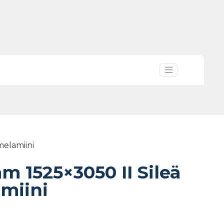
melamiini
m 1525×3050 II Sileä
miini