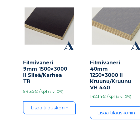
Filmivaneri
Filmivaneri
9mm 1500×3000
40mm
II Sileä/Karhea
1250×3000 II
TR
Kruunu/Kruunu
VH 440
94.35€ /kpl
(alv. 0%)
142.14€ /kpl
(alv. 0%)
Lisää tilauskoriin
Lisää tilauskoriin