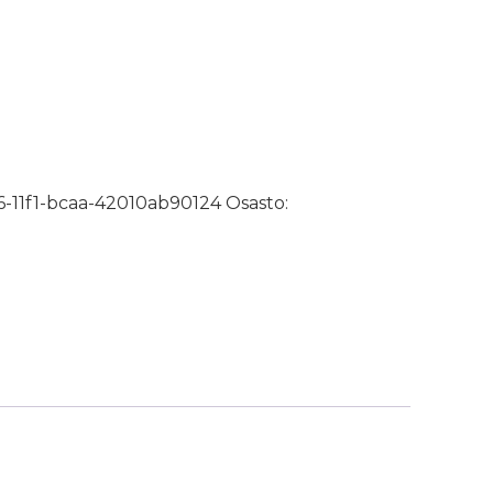
ä Valkoinen melamiini määrä
-11f1-bcaa-42010ab90124
Osasto: