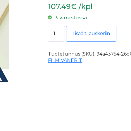
107.49€ /kpl
3 varastossa
Filmivaneri 12mm 1525x3050 II Sile
Lisää tilauskoriin
Tuotetunnus (SKU):
94a43754-26d6
FILMIVANERIT