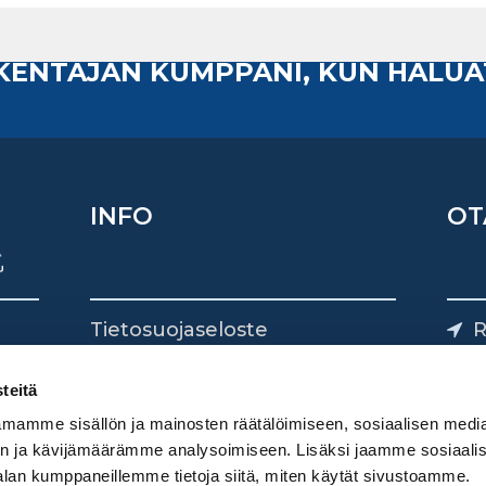
AKENTAJAN KUMPPANI, KUN HALUA
INFO
OT
Tietosuojaseloste
R
Yhteystiedot
Yliv
0
teitä
mamme sisällön ja mainosten räätälöimiseen, sosiaalisen medi
n ja kävijämäärämme analysoimiseen. Lisäksi jaamme sosiaali
alan kumppaneillemme tietoja siitä, miten käytät sivustoamme.