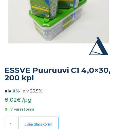
ESSVE Puuruuvi C1 4,0×30,
200 kpl
alv 0%
|
alv 25.5%
8.02€ /pg
7 varastossa
ESSVE Puuruuvi C1 4,0x30, 200 kpl määrä
Lisää tilauskoriin