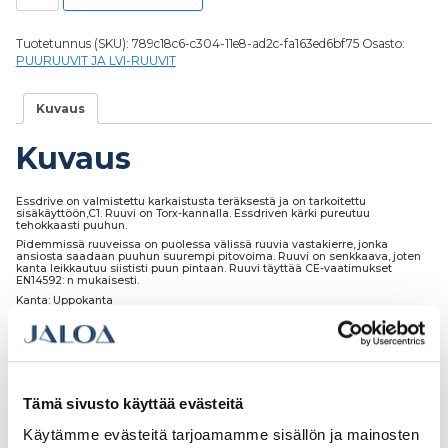
Tuotetunnus (SKU):
789c18c6-c304-11e8-ad2c-fa163ed6bf75
Osasto:
PUURUUVIT JA LVI-RUUVIT
Kuvaus
Kuvaus
Essdrive on valmistettu karkaistusta teräksestä ja on tarkoitettu
sisäkäyttöön,C1. Ruuvi on Torx-kannalla. Essdriven kärki pureutuu
tehokkaasti puuhun.
Pidemmissä ruuveissa on puolessa välissä ruuvia vastakierre, jonka
ansiosta saadaan puuhun suurempi pitovoima. Ruuvi on senkkaava, joten
kanta leikkautuu siististi puun pintaan. Ruuvi täyttää CE-vaatimukset
EN14592: n mukaisesti.
Kanta: Uppokanta
Korroosioluokka: C1, sisäkäyttöön
Materiaalin kiinnittämiseen: Puu
Pintakäsittely: Kiiltosinkitty
Tämä sivusto käyttää evästeitä
Käytämme evästeitä tarjoamamme sisällön ja mainosten