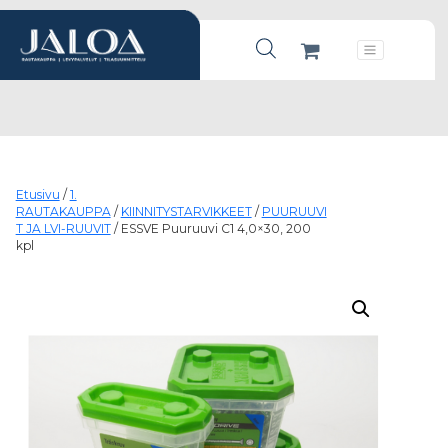
Products search
Päävalikko
Etusivu
/
1.
RAUTAKAUPPA
/
KIINNITYSTARVIKKEET
/
PUURUUVI
T JA LVI-RUUVIT
/ ESSVE Puuruuvi C1 4,0×30, 200
kpl