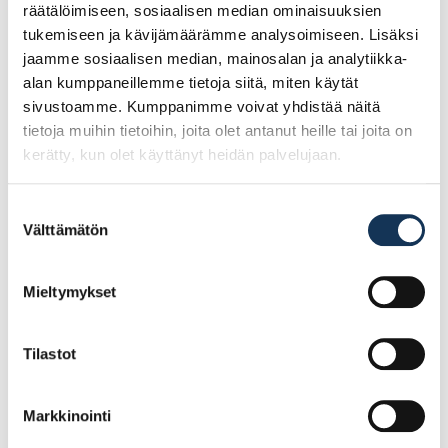
räätälöimiseen, sosiaalisen median ominaisuuksien
Tutustu myös
tukemiseen ja kävijämäärämme analysoimiseen. Lisäksi
jaamme sosiaalisen median, mainosalan ja analytiikka-
alan kumppaneillemme tietoja siitä, miten käytät
sivustoamme. Kumppanimme voivat yhdistää näitä
tietoja muihin tietoihin, joita olet antanut heille tai joita on
kerätty, kun olet käyttänyt heidän palvelujaan.
Suostumuksen
Välttämätön
valinta
Mieltymykset
ESSVE Puuruuvi
ESSVE Puuruuvi C1
Essdrive C4 6,0×120,
6,0×120, 100 kpl
100 kpl
Tilastot
Markkinointi
29.80€ /pg
22.54€ /pg
(alv. 0%)
(alv. 0%)