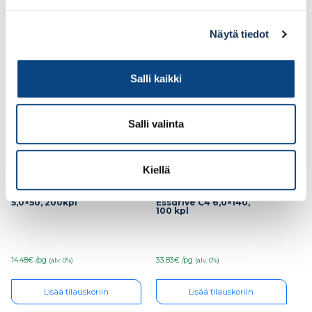
Lisää tilauskoriin
Lisää tilauskoriin
Näytä tiedot
Salli kaikki
Salli valinta
Kiellä
ESSVE Puuruuvi
ESSVE Puuruuvi C1
Essdrive C4 6,0×140,
5,0×50, 200kpl
100 kpl
33.83€ /pg
14.48€ /pg
(alv. 0%)
(alv. 0%)
Lisää tilauskoriin
Lisää tilauskoriin