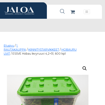
Products search
Päävalikko
Etusivu
/
1.
RAUTAKAUPPA
/
KIINNITYSTARVIKKEET
/
HOBAURU
UVIT
/ ESSVE Hobau levyruuvi 4,2×51, 600 kpl