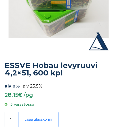
ESSVE Hobau levyruuvi
4,2×51, 600 kpl
alv 0%
|
alv 25.5%
28.15€ /pg
3 varastossa
ESSVE Hobau levyruuvi 4,2x51, 600 kpl määrä
Lisää tilauskoriin