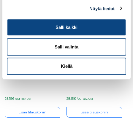
Näytä tiedot
Salli kaikki
Salli valinta
Kiellä
ESSVE Hobau levyruuvi
ESSVE Hobau levyruuvi
4,8×57, 400 kpl
4,2×45, 700 kpl
28.15€ /pg
28.15€ /pg
(alv. 0%)
(alv. 0%)
Lisää tilauskoriin
Lisää tilauskoriin