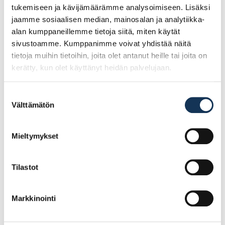
tukemiseen ja kävijämäärämme analysoimiseen. Lisäksi
jaamme sosiaalisen median, mainosalan ja analytiikka-
alan kumppaneillemme tietoja siitä, miten käytät
sivustoamme. Kumppanimme voivat yhdistää näitä
tietoja muihin tietoihin, joita olet antanut heille tai joita on
kerätty, kun olet käyttänyt heidän palvelujaan.
Suostumuksen
Välttämätön
valinta
Mieltymykset
ESSVE Hobau levyruuvi
ESSVE Hobau levyruuvi
4,2×41, 800 kpl
4,2×35, 1000 kpl
Tilastot
28.15€ /pg
28.15€ /pg
(alv. 0%)
(alv. 0%)
Markkinointi
Lisää tilauskoriin
Lisää tilauskoriin