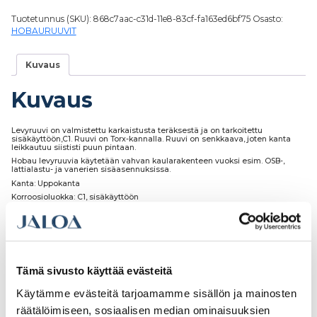
Tuotetunnus (SKU):
868c7aac-c31d-11e8-83cf-fa163ed6bf75
Osasto:
HOBAURUUVIT
Kuvaus
Kuvaus
Levyruuvi on valmistettu karkaistusta teräksestä ja on tarkoitettu
sisäkäyttöön,C1. Ruuvi on Torx-kannalla. Ruuvi on senkkaava, joten kanta
leikkautuu siististi puun pintaan.
Hobau levyruuvia käytetään vahvan kaularakenteen vuoksi esim. OSB-,
lattialastu- ja vanerien sisäasennuksissa.
Kanta: Uppokanta
Korroosioluokka: C1, sisäkäyttöön
Materiaalin kiinnittämiseen: Puu
Pintakäsittely: Keltakromatoitu
Tämä sivusto käyttää evästeitä
Käytämme evästeitä tarjoamamme sisällön ja mainosten
Tutustu myös
räätälöimiseen, sosiaalisen median ominaisuuksien