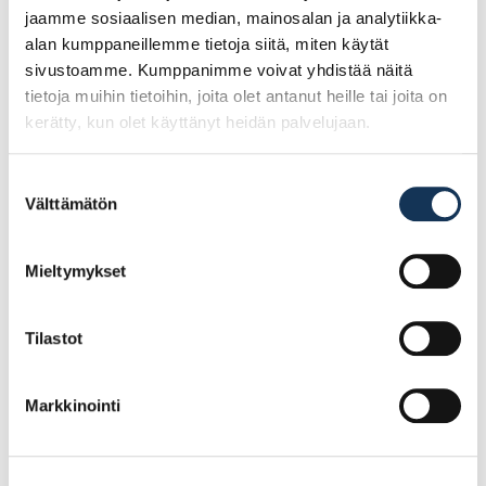
jaamme sosiaalisen median, mainosalan ja analytiikka-
alan kumppaneillemme tietoja siitä, miten käytät
sivustoamme. Kumppanimme voivat yhdistää näitä
tietoja muihin tietoihin, joita olet antanut heille tai joita on
kerätty, kun olet käyttänyt heidän palvelujaan.
Suostumuksen
Välttämätön
valinta
E.T. Listat, peitelista
E.T. Listat, peitelista
Mieltymykset
12x42x3600 puuvalmis
12x42x3300 valkoinen
mänty
mdf
Tilastot
4.76€ /kpl
6.69€ /kpl
(alv. 0%)
(alv. 0%)
Markkinointi
Lisää tilauskoriin
Lisää tilauskoriin