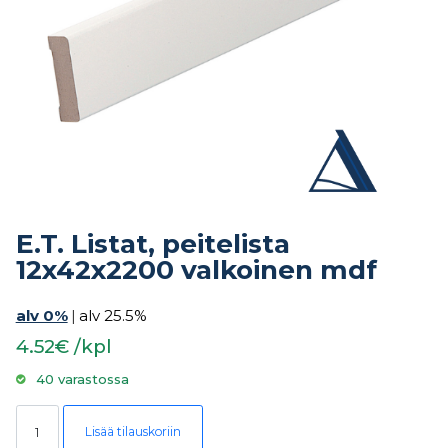
E.T. Listat, peitelista
12x42x2200 valkoinen mdf
alv 0%
|
alv 25.5%
4.52€ /kpl
40 varastossa
E.T. Listat, peitelista 12x42x2200 valkoinen mdf määrä
Lisää tilauskoriin