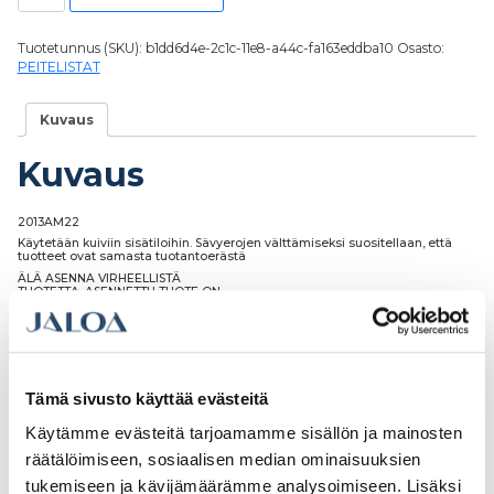
Tuotetunnus (SKU):
b1dd6d4e-2c1c-11e8-a44c-fa163eddba10
Osasto:
PEITELISTAT
Kuvaus
Kuvaus
2013AM22
Käytetään kuiviin sisätiloihin. Sävyerojen välttämiseksi suositellaan, että
tuotteet ovat samasta tuotantoerästä
ÄLÄ ASENNA VIRHEELLISTÄ
TUOTETTA. ASENNETTU TUOTE ON
HYVÄKSYTTY TUOTE
Tämä sivusto käyttää evästeitä
Tutustu myös
Käytämme evästeitä tarjoamamme sisällön ja mainosten
räätälöimiseen, sosiaalisen median ominaisuuksien
tukemiseen ja kävijämäärämme analysoimiseen. Lisäksi