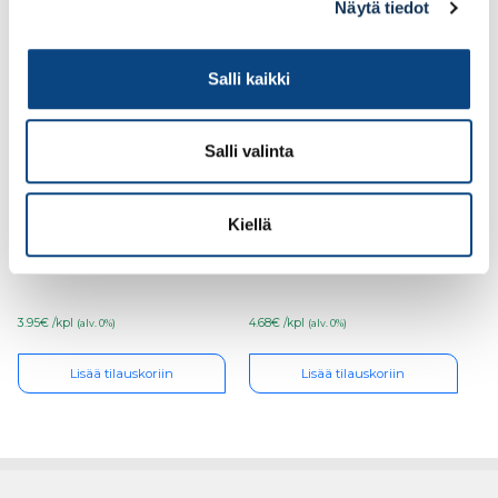
Näytä tiedot
Salli kaikki
Salli valinta
E.T. Listat, peitelista
E.T. Listat, peitelista
Kiellä
12x42x2200 puuvalmis
12x42x2200 valkoinen
mänty
mänty
3.95€ /kpl
4.68€ /kpl
(alv. 0%)
(alv. 0%)
Lisää tilauskoriin
Lisää tilauskoriin