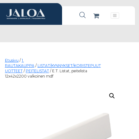
Products search
Päävalikko
Etusivu
/
1.
RAUTAKAUPPA
/
LISTAT/KYNNYKSET/KORISTEPUUT
UOTTEET
/
PEITELISTAT
/ E.T. Listat, peitelista
12x42x2200 valkoinen mdf