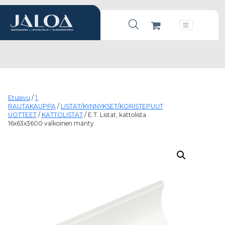
Products search
Päävalikko
Etusivu
/
1.
RAUTAKAUPPA
/
LISTAT/KYNNYKSET/KORISTEPUUT
UOTTEET
/
KATTOLISTAT
/ E.T. Listat, kattolista
16x63x3600 valkoinen mänty