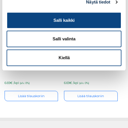
Näytä tiedot
Salli kaikki
Salli valinta
E.T. Listat, kattolista
E.T. Listat, kattolista
Kiellä
14x22x3600 valkoinen
15x18x3600 saunasuoja
mänty
kelo mänty, varjolista
6.69€ /kpl
6.69€ /kpl
(alv. 0%)
(alv. 0%)
Lisää tilauskoriin
Lisää tilauskoriin