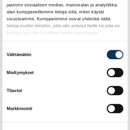
jaamme sosiaalisen median, mainosalan ja analytiikka-
alan kumppaneillemme tietoja siitä, miten käytät
sivustoamme. Kumppanimme voivat yhdistää näitä
tietoja muihin tietoihin, joita olet antanut heille tai joita on
kerätty, kun olet käyttänyt heidän palvelujaan.
Suostumuksen
Välttämätön
valinta
E.T. Listat, kattolista
E.T. Listat, kattolista
Mieltymykset
15x18x3600 puuvalmis
15x18x3600 valkoinen
mänty, varjolista
mänty, varjolista
Tilastot
5.08€ /kpl
8.47€ /kpl
(alv. 0%)
(alv. 0%)
Markkinointi
Lisää tilauskoriin
Lisää tilauskoriin