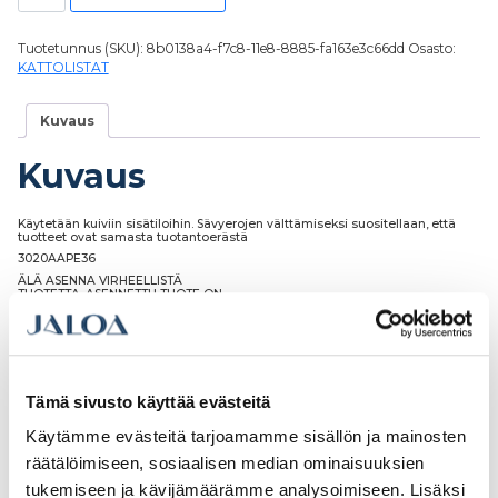
Tuotetunnus (SKU):
8b0138a4-f7c8-11e8-8885-fa163e3c66dd
Osasto:
KATTOLISTAT
Kuvaus
Kuvaus
Käytetään kuiviin sisätiloihin. Sävyerojen välttämiseksi suositellaan, että
tuotteet ovat samasta tuotantoerästä
3020AAPE36
ÄLÄ ASENNA VIRHEELLISTÄ
TUOTETTA. ASENNETTU TUOTE ON
HYVÄKSYTTY TUOTE
Tämä sivusto käyttää evästeitä
Tutustu myös
Käytämme evästeitä tarjoamamme sisällön ja mainosten
räätälöimiseen, sosiaalisen median ominaisuuksien
tukemiseen ja kävijämäärämme analysoimiseen. Lisäksi