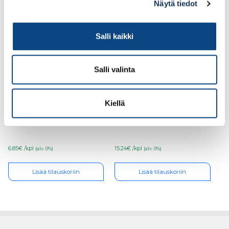
Näytä tiedot
Salli kaikki
Salli valinta
E.T: Listat, jalkalista
E.T. Listat, jalkalista
Kiellä
12x42x3600 valkoinen
15x70x3600 valkoinen
mänty
mänty, koriste
(POISTUVA)
6.85€ /kpl
15.24€ /kpl
(alv. 0%)
(alv. 0%)
Lisää tilauskoriin
Lisää tilauskoriin