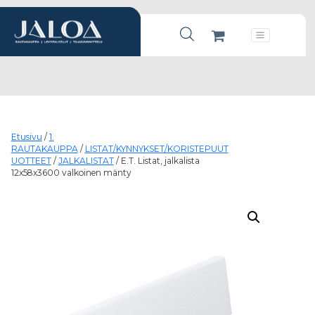
Products search
Päävalikko
Etusivu
/
1.
RAUTAKAUPPA
/
LISTAT/KYNNYKSET/KORISTEPUUT
UOTTEET
/
JALKALISTAT
/ E.T. Listat, jalkalista
12x58x3600 valkoinen mänty