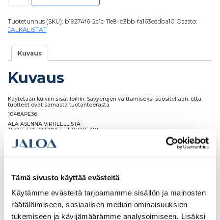
Tuotetunnus (SKU):
b19274f6-2c1c-11e8-b3bb-fa163eddba10
Osasto:
JALKALISTAT
Kuvaus
Kuvaus
Käytetään kuiviin sisätiloihin. Sävyerojen välttämiseksi suositellaan, että
tuotteet ovat samasta tuotantoerästä
1048APE36
ÄLÄ ASENNA VIRHEELLISTÄ
TUOTETTA. ASENNETTU TUOTE ON
HYVÄKSYTTY TUOTE
Tämä sivusto käyttää evästeitä
Tutustu myös
Käytämme evästeitä tarjoamamme sisällön ja mainosten
räätälöimiseen, sosiaalisen median ominaisuuksien
tukemiseen ja kävijämäärämme analysoimiseen. Lisäksi