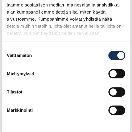
jaamme sosiaalisen median, mainosalan ja analytiikka-
alan kumppaneillemme tietoja siitä, miten käytät
sivustoamme. Kumppanimme voivat yhdistää näitä
tietoja muihin tietoihin, joita olet antanut heille tai joita on
kerätty, kun olet käyttänyt heidän palvelujaan.
Suostumuksen
Välttämätön
valinta
E.T. Listat, jalkalista
E.T. Listat, jalkalista
Mieltymykset
12x42x3600 puuvalmis
12x42x3300 mm,
mänty
valkoinen mdf R10
Tilastot
6.05€ /kpl
7.89€ /kpl
(alv. 0%)
(alv. 0%)
Markkinointi
Lisää tilauskoriin
Lisää tilauskoriin