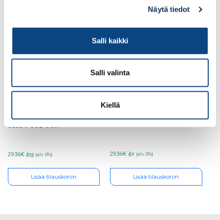
Näytä tiedot
Salli kaikki
Salli valinta
Kiellä
Sievi pohjallinen Dual
Sievi pohjallinen Dual
Comfort Plus NEUTRAL
Comfort Plus HIGH
arch koko 41, 00-99530-
arch koko 37, 00-
003-00H
99534-002-00H
29.36€ /pr
29.36€ /pg
(alv. 0%)
(alv. 0%)
Lisää tilauskoriin
Lisää tilauskoriin