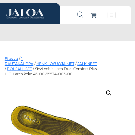
Products search
Päävalikko
Etusivu
/
1.
RAUTAKAUPPA
/
HENKILÖSUOJAIMET
/
JALKINEET
/
POHJALLISET
/ Sievi pohjallinen Dual Comfort Plus
HIGH arch koko 45, 00-99534-003-00H