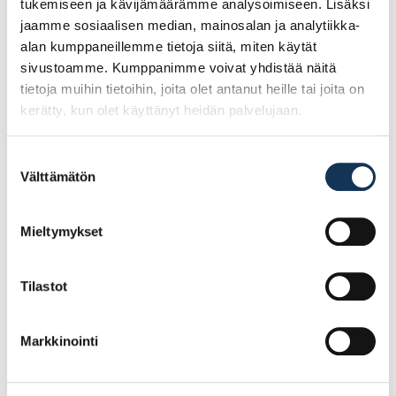
tukemiseen ja kävijämäärämme analysoimiseen. Lisäksi
jaamme sosiaalisen median, mainosalan ja analytiikka-
alan kumppaneillemme tietoja siitä, miten käytät
sivustoamme. Kumppanimme voivat yhdistää näitä
tietoja muihin tietoihin, joita olet antanut heille tai joita on
kerätty, kun olet käyttänyt heidän palvelujaan.
Suostumuksen
Välttämätön
valinta
Mieltymykset
Sievi pohjallinen Dual
Sievi pohjallinen Dual
Comfort Plus NEUTRAL
Comfort Plus HIGH
arch koko 42, 00-
arch koko 39, 00-
99530-003-00H
99534-003-00H
Tilastot
29.36€
29.36€ /pg
(alv. 0%)
(alv. 0%)
Markkinointi
Lisää tilauskoriin
Lisää tilauskoriin