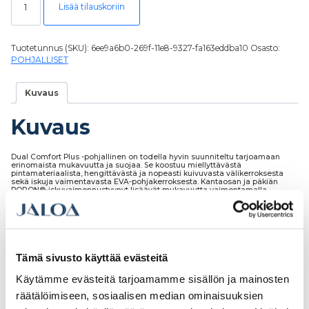
Lisää tilauskoriin
Tuotetunnus (SKU):
6ee9a6b0-269f-11e8-9327-fa163eddba10
Osasto:
POHJALLISET
Kuvaus
Kuvaus
Dual Comfort Plus -pohjallinen on todella hyvin suunniteltu tarjoamaan
erinomaista mukavuutta ja suojaa. Se koostuu miellyttävästä
pintamateriaalista, hengittävästä ja nopeasti kuivuvasta välikerroksesta
sekä iskuja vaimentavasta EVA-pohjakerroksesta. Kantaosan ja päkiän
PORON®-iskuvaimennustyynyt lisäävät mukavuutta vaimentamalla
ulkopuolisia iskuja. Lisäksi pohjallisessa oleva SieviBalance®-
holvikaarentuki parantaa kiertojäykkyyttä.
Tämä sivusto käyttää evästeitä
Tutustu myös
Käytämme evästeitä tarjoamamme sisällön ja mainosten
räätälöimiseen, sosiaalisen median ominaisuuksien