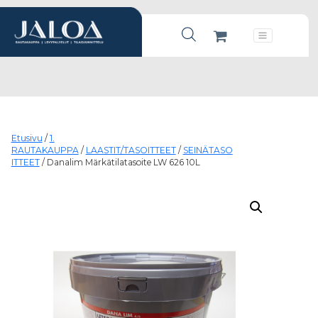
Products search
Päävalikko
Etusivu
/
1.
RAUTAKAUPPA
/
LAASTIT/TASOITTEET
/
SEINÄTASO
ITTEET
/ Danalim Märkätilatasoite LW 626 10L