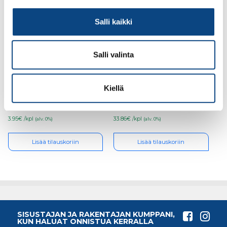
Salli kaikki
Salli valinta
Danalim seinätasoite
Danalim telattava
Filler extra 619 250ml
seinätasoite 627 15l
Kiellä
3.95€ /kpl
33.86€ /kpl
(alv. 0%)
(alv. 0%)
Lisää tilauskoriin
Lisää tilauskoriin
SISUSTAJAN JA RAKENTAJAN KUMPPANI,
KUN HALUAT ONNISTUA KERRALLA