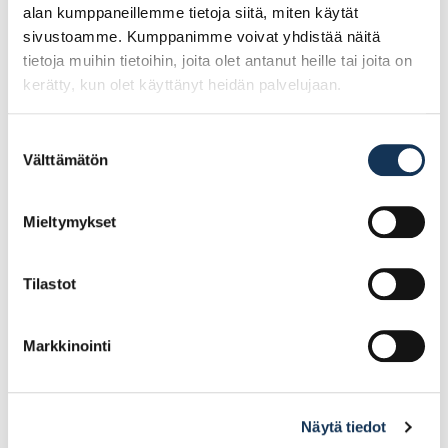
alan kumppaneillemme tietoja siitä, miten käytät
sivustoamme. Kumppanimme voivat yhdistää näitä
tietoja muihin tietoihin, joita olet antanut heille tai joita on
kerätty, kun olet käyttänyt heidän palvelujaan.
Suostumuksen
Välttämätön
valinta
Danalim saumatasoite
IKKUNAKITTI DANALIM
J 637 10l
682 375 ML
PELLAVAÖLJYKITTI
Mieltymykset
25.10€ /kpl
8.21€ /kpl
(alv. 0%)
(alv. 0%)
Tilastot
Lisää tilauskoriin
Lisää tilauskoriin
Markkinointi
Näytä tiedot