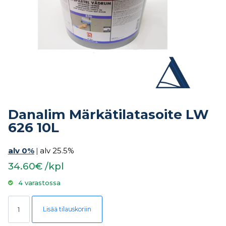
Danalim Märkätilatasoite LW
626 10L
alv 0%
|
alv 25.5%
34.60€ /kpl
4 varastossa
Danalim Märkätilatasoite LW 626 10L määrä
Lisää tilauskoriin