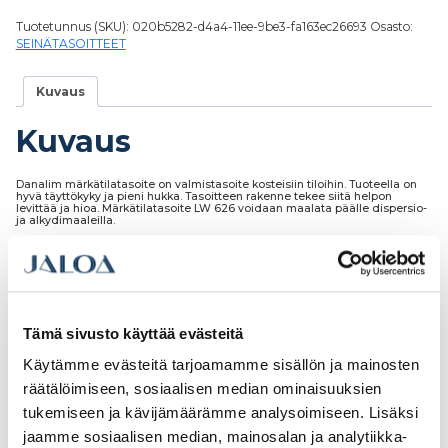
Tuotetunnus (SKU):
020b5282-d4a4-11ee-9be3-fa163ec26693
Osasto:
SEINÄTASOITTEET
Kuvaus
Kuvaus
Danalim märkätilatasoite on valmistasoite kosteisiin tiloihin. Tuoteella on
hyvä täyttökyky ja pieni hukka. Tasoitteen rakenne tekee siitä helpon
levittää ja hioa. Märkätilatasoite LW 626 voidaan maalata päälle dispersio-
ja alkydimaaleilla.
Tutustu myös
Tämä sivusto käyttää evästeitä
Käytämme evästeitä tarjoamamme sisällön ja mainosten
räätälöimiseen, sosiaalisen median ominaisuuksien
tukemiseen ja kävijämäärämme analysoimiseen. Lisäksi
jaamme sosiaalisen median, mainosalan ja analytiikka-