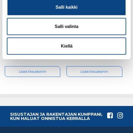
Salli kaikki
Salli valinta
Coloria Öljyvaha latte
Coloria Öljyvaha latte
0,225l
0,9l
Kiellä
12.67€ /kpl
28.29€ /kpl
(alv. 0%)
(alv. 0%)
Lisää tilauskoriin
Lisää tilauskoriin
SISUSTAJAN JA RAKENTAJAN KUMPPANI,
KUN HALUAT ONNISTUA KERRALLA