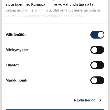
sivustoamme. Kumppanimme voivat yhdistää näitä
tietoja muihin tietoihin, joita olet antanut heille tai joita on
kerätty, kun olet käyttänyt heidän palvelujaan.
Suostumuksen
Välttämätön
Coloria Öljyvaha kirkas
Coloria Öljyvaha valkea
valinta
0,9l
9l
Mieltymykset
28.29€ /kpl
142.63€ /kpl
(alv. 0%)
(alv. 0%)
Tilastot
Lisää tilauskoriin
Lisää tilauskoriin
Markkinointi
Näytä tiedot