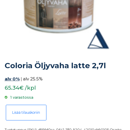
Coloria Öljyvaha latte 2,7l
alv 0%
|
alv 25.5%
65.34€ /kpl
1 varastossa
Coloria Öljyvaha latte 2,7l määrä
Lisää tilauskoriin
Tuotetunnus (SKU):
d956d0ca-0641-11f0-9204-42010ab90105
Osasto: