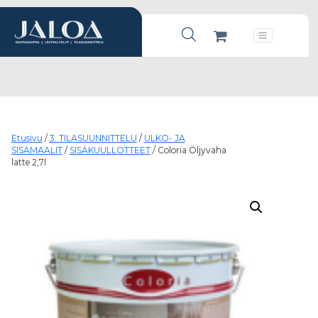
Products search
Päävalikko
Etusivu
/
3. TILASUUNNITTELU
/
ULKO- JA
SISÄMAALIT
/
SISÄKUULLOTTEET
/ Coloria Öljyvaha
latte 2,7l