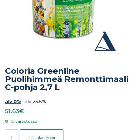
Coloria Greenline
Puolihimmeä Remonttimaali
C-pohja 2,7 L
alv 0%
|
alv 25.5%
51.63€
2 varastossa
Coloria Greenline Puolihimmeä Remonttimaali C-pohja 2,7 L määrä
Lisää tilauskoriin