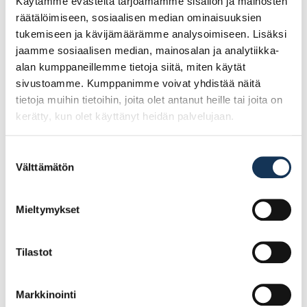
Käytämme evästeitä tarjoamamme sisällön ja mainosten
räätälöimiseen, sosiaalisen median ominaisuuksien
Tutustu myös
tukemiseen ja kävijämäärämme analysoimiseen. Lisäksi
jaamme sosiaalisen median, mainosalan ja analytiikka-
alan kumppaneillemme tietoja siitä, miten käytät
sivustoamme. Kumppanimme voivat yhdistää näitä
tietoja muihin tietoihin, joita olet antanut heille tai joita on
kerätty, kun olet käyttänyt heidän palvelujaan.
Suostumuksen
Välttämätön
valinta
Mieltymykset
Teknos Ferrex Combi
Teknos Futura aqua 40
2,7l ruosteenestomaali
9l PM3
Tilastot
PM3
Markkinointi
81.59€ /kpl
219.12€ /kpl
(alv. 0%)
(alv. 0%)