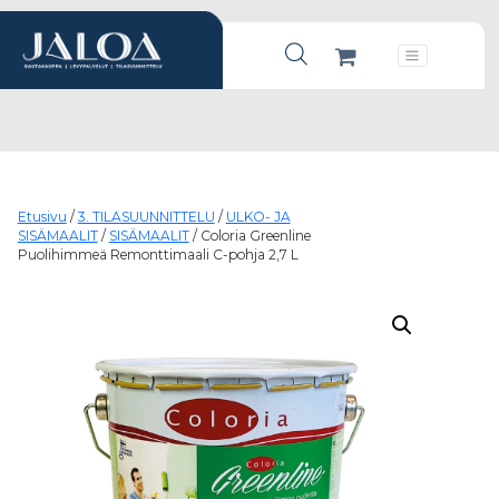
Products search
Päävalikko
Etusivu
/
3. TILASUUNNITTELU
/
ULKO- JA
SISÄMAALIT
/
SISÄMAALIT
/ Coloria Greenline
Puolihimmeä Remonttimaali C-pohja 2,7 L