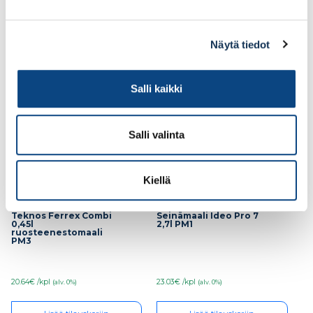
Lisää tilauskoriin
Lisää tilauskoriin
Näytä tiedot
Salli kaikki
Salli valinta
Kiellä
Teknos Ferrex Combi
Seinämaali Ideo Pro 7
0,45l
2,7l PM1
ruosteenestomaali
PM3
20.64€ /kpl
23.03€ /kpl
(alv. 0%)
(alv. 0%)