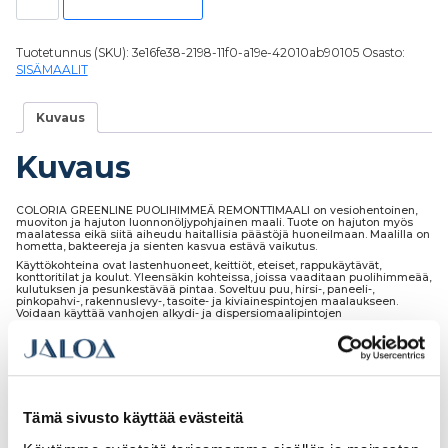
Tuotetunnus (SKU):
3e16fe38-2198-11f0-a19e-42010ab90105
Osasto:
SISÄMAALIT
Kuvaus
Kuvaus
COLORIA GREENLINE PUOLIHIMMEÄ REMONTTIMAALI on vesiohentoinen,
muoviton ja hajuton luonnonöljypohjainen maali. Tuote on hajuton myös
maalatessa eikä siitä aiheudu haitallisia päästöjä huoneilmaan. Maalilla on
hometta, bakteereja ja sienten kasvua estävä vaikutus.
Käyttökohteina ovat lastenhuoneet, keittiöt, eteiset, rappukäytävät,
konttoritilat ja koulut. Yleensäkin kohteissa, joissa vaaditaan puolihimmeää,
kulutuksen ja pesunkestävää pintaa. Soveltuu puu, hirsi-, paneeli-,
pinkopahvi-, rakennuslevy-, tasoite- ja kiviainespintojen maalaukseen.
Voidaan käyttää vanhojen alkydi- ja dispersiomaalipintojen
uudelleenmaalaukseen. Tuote soveltuu käytettäväksi myös kalusteissa,
joissa maalipintaan ei kohdistu voimakasta mekaanista rasitusta, kuten
lastensängyt, lelut ym.
Sävytettävä
M1 luokiteltu.
Tämä sivusto käyttää evästeitä