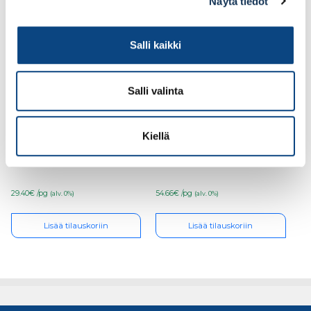
Näytä tiedot
Salli kaikki
Salli valinta
Cobit Ruuvauskärki
Cobit Ruuvauskärki
Kiellä
PZ1/50mm 10kpl/pkt
PZ2/150mm 5kpl/pkt
29.40€ /pg
54.66€ /pg
(alv. 0%)
(alv. 0%)
Lisää tilauskoriin
Lisää tilauskoriin