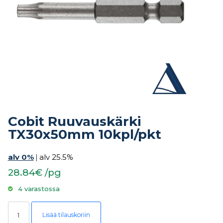
Cobit Ruuvauskärki
TX30x50mm 10kpl/pkt
alv 0%
|
alv 25.5%
28.84€ /pg
4 varastossa
Cobit Ruuvauskärki TX30x50mm 10kpl/pkt määrä
Lisää tilauskoriin