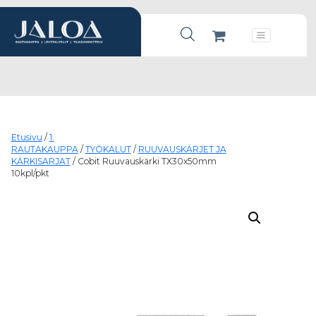
Products search
Päävalikko
Etusivu
/
1.
RAUTAKAUPPA
/
TYÖKALUT
/
RUUVAUSKÄRJET JA
KÄRKISARJAT
/ Cobit Ruuvauskärki TX30x50mm
10kpl/pkt