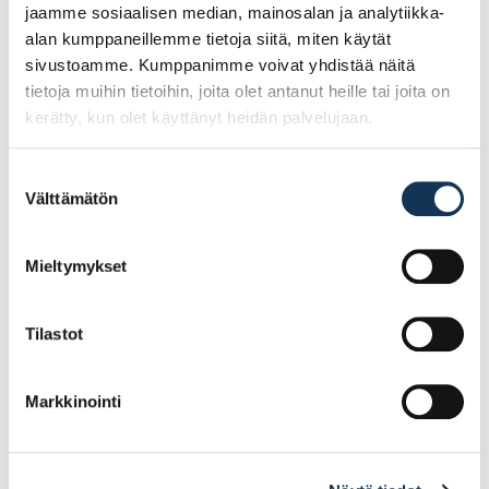
jaamme sosiaalisen median, mainosalan ja analytiikka-
alan kumppaneillemme tietoja siitä, miten käytät
sivustoamme. Kumppanimme voivat yhdistää näitä
tietoja muihin tietoihin, joita olet antanut heille tai joita on
kerätty, kun olet käyttänyt heidän palvelujaan.
Suostumuksen
Välttämätön
valinta
Cobit Ruuvauskärki
Cobit Ruuvauskärki
PH3/90mm 5kpl/pkt
TX10x150mm 5kpl/pkt
Mieltymykset
Tilastot
28.76€ /pg
65.42€ /pg
(alv. 0%)
(alv. 0%)
Markkinointi
Lisää tilauskoriin
Lisää tilauskoriin