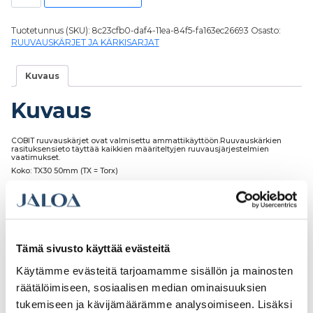
Tuotetunnus (SKU):
8c23cfb0-daf4-11ea-84f5-fa163ec26693
Osasto:
RUUVAUSKÄRJET JA KÄRKISARJAT
Kuvaus
Kuvaus
COBIT ruuvauskärjet ovat valmisettu ammattikäyttöön.Ruuvauskärkien
rasituksensieto täyttää kaikkien määriteltyjen ruuvausjärjestelmien
vaatimukset.
Koko: TX30 50mm (TX = Torx)
Paketissa: 10kpl
Tämä sivusto käyttää evästeitä
Tutustu myös
Käytämme evästeitä tarjoamamme sisällön ja mainosten
räätälöimiseen, sosiaalisen median ominaisuuksien
tukemiseen ja kävijämäärämme analysoimiseen. Lisäksi