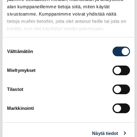
alan kumppaneillemme tietoja siitä, miten käytät
sivustoamme. Kumppanimme voivat yhdistää näitä
tietoja muihin tietoihin, joita olet antanut heille tai joita on
kerätty, kun olet käyttänyt heidän palvelujaan.
Suostumuksen
Välttämätön
valinta
Ceresit DX
Ceresit CT29 Seinien
Lattiatasoite 25kg 0,5-
tasoitelaasti 25kg
10mm
Mieltymykset
Tilastot
40.24€ /sk
20.08€ /sk
(alv. 0%)
(alv. 0%)
Lisää tilauskoriin
Lisää tilauskoriin
Markkinointi
Näytä tiedot