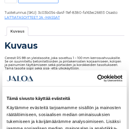
Tuotetunnus (SKU):
3c03b054-da4f-11ef-8380-fa163ec26693
Osasto:
LATTIATASOITTEET JA -MASSAT
Kuvaus
Kuvaus
Ceresit RS 88 on yleistasoite, joka soveltuu 1 – 100 mm kerrosvahvuuksille.
Se on suunniteltu betonilattioiden ja pintakerrosten korjaamiseen, kolojen
ja painumien täyttämiseen sekä portaiden ja korokkeiden tasoitukseen.
Tämä tasoite sopii sekä sisä- että ulkokäyttöön.
Tutustu myös
Tämä sivusto käyttää evästeitä
Käytämme evästeitä tarjoamamme sisällön ja mainosten
räätälöimiseen, sosiaalisen median ominaisuuksien
tukemiseen ja kävijämäärämme analysoimiseen. Lisäksi
jaamme sosiaalisen median, mainosalan ja analytiikka-