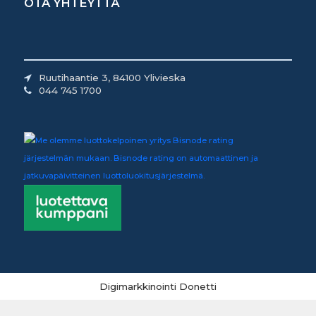
OTA YHTEYTTÄ
Ruutihaantie 3, 84100 Ylivieska
044 745 1700
Digimarkkinointi Donetti