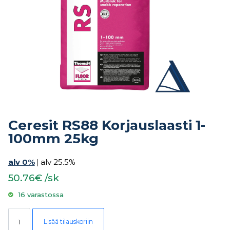
Ceresit RS88 Korjauslaasti 1-
100mm 25kg
alv 0%
|
alv 25.5%
50.76€ /sk
16 varastossa
Ceresit RS88 Korjauslaasti 1-100mm 25kg määrä
Lisää tilauskoriin