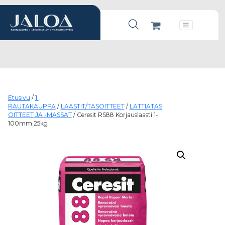
Products search
Päävalikko
Etusivu
/
1.
RAUTAKAUPPA
/
LAASTIT/TASOITTEET
/
LATTIATAS
OITTEET JA -MASSAT
/ Ceresit RS88 Korjauslaasti 1-
100mm 25kg