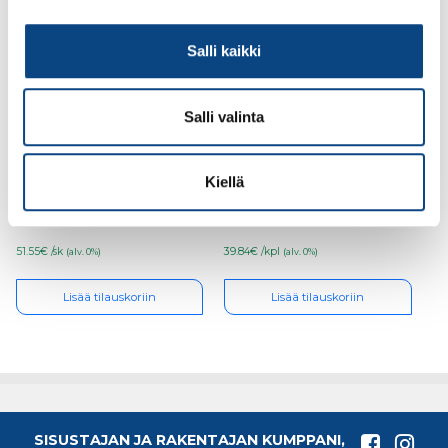
Salli kaikki
Salli valinta
Ceresit XXL
Mapei Conplan Eco
Pikalattiatasoite 25kg
itsesiliävä lattiatasoite
0,5-20mm
3-25mm, 20kg
Kiellä
POISTUVA
51.55€ /sk
39.84€ /kpl
(alv. 0%)
(alv. 0%)
Lisää tilauskoriin
Lisää tilauskoriin
SISUSTAJAN JA RAKENTAJAN KUMPPANI,