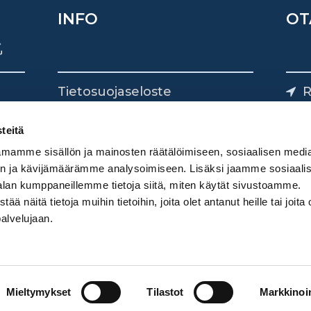
INFO
OT
Tietosuojaseloste
R
Yhteystiedot
Yliv
0
teitä
mamme sisällön ja mainosten räätälöimiseen, sosiaalisen medi
n ja kävijämäärämme analysoimiseen. Lisäksi jaamme sosiaali
alan kumppaneillemme tietoja siitä, miten käytät sivustoamme.
näitä tietoja muihin tietoihin, joita olet antanut heille tai joita 
palvelujaan.
Mieltymykset
Tilastot
Markkinoin
Digimarkkinointi Donetti