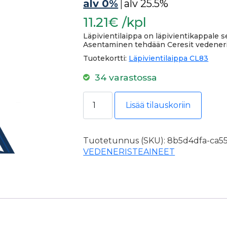
alv 0%
|
alv 25.5%
11.21€ /kpl
Läpivientilaippa on läpivientikappale s
Asentaminen tehdään Ceresit vedeneri
Tuotekortti:
Läpivientilaippa CL83
34 varastossa
Ceresit CL83 Plus 42-72mm läpivien
Lisää tilauskoriin
Tuotetunnus (SKU):
8b5d4dfa-ca55
VEDENERISTEAINEET