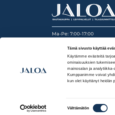
Ma-Pe: 7:00-17:00
La: 8:30-14:00
Su: Suljettu
Tämä sivusto käyttää eväs
Käytämme evästeitä tarjoa
ominaisuuksien tukemisee
mainosalan ja analytiikka-
Kumppanimme voivat yhdistää 
kun olet käyttänyt heidän 
Suostumuksen
Välttämätön
valinta