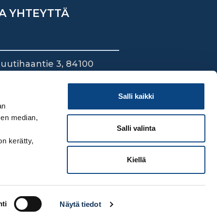
A YHTEYTTÄ
uutihaantie 3, 84100
ieska
44 745 1700
Salli kaikki
an
sen median,
Salli valinta
on kerätty,
Kiellä
ti
Näytä tiedot