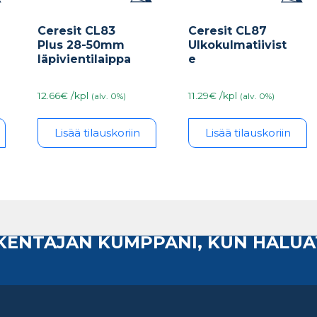
Ceresit CL87
Ceresit CL83
Ulkokulmatiivist
Plus 28-50mm
e
läpivientilaippa
11.29€ /kpl
12.66€ /kpl
(alv. 0%)
(alv. 0%)
Lisää tilauskoriin
Lisää tilauskoriin
AKENTAJAN KUMPPANI, KUN HALUA