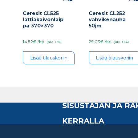
Ceresit CL525
Ceresit CL252
lattiakaivonlaip
vahvikenauha
pa 370×370
50jm
14.52€ /kpl
29.03€ /kpl
(alv. 0%)
(alv. 0%)
Lisää tilauskoriin
Lisää tilauskoriin
SISUSTAJAN JA R
KERRALLA