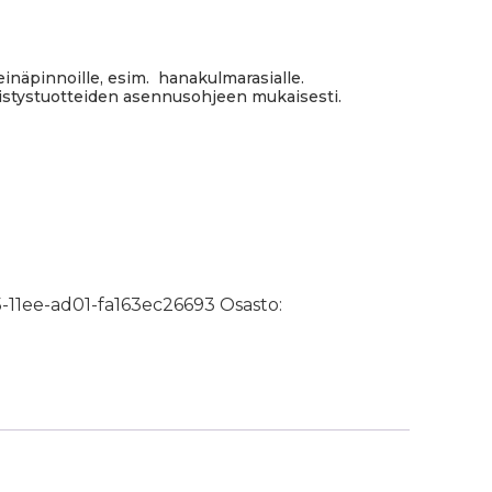
einäpinnoille, esim. hanakulmarasialle.
stystuotteiden asennusohjeen mukaisesti.
tilaippa määrä
-11ee-ad01-fa163ec26693
Osasto: