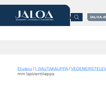
Products search
JALOA-
Päävalikko
Etusivu
/
1. RAUTAKAUPPA
/
VEDENERISTELEV
mm läpivientilaippa