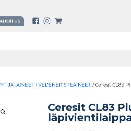
RAHOITUS
YT JA -AINEET
/
VEDENERISTEAINEET
/ Ceresit CL83 P
Ceresit CL83 P
läpivientilaipp