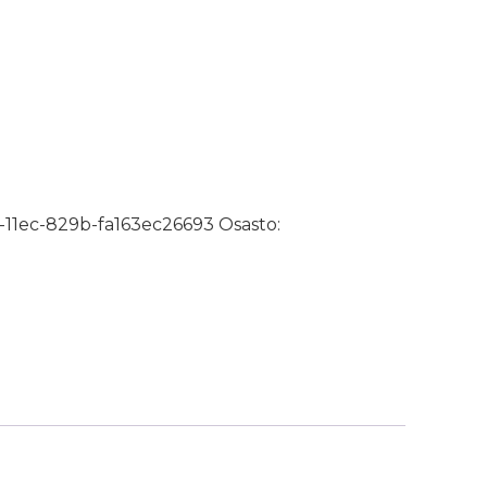
mm määrä
-11ec-829b-fa163ec26693
Osasto: