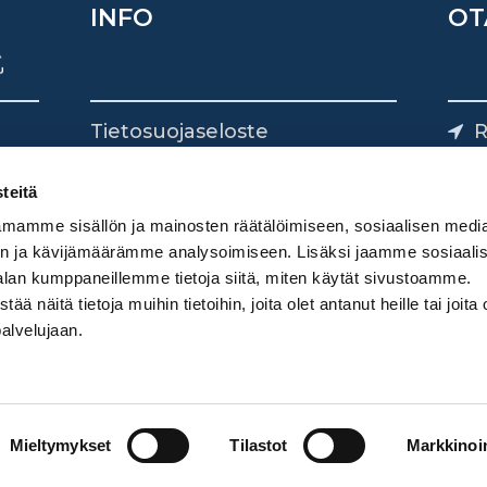
INFO
OT
Tietosuojaseloste
R
Yhteystiedot
Yliv
0
teitä
mamme sisällön ja mainosten räätälöimiseen, sosiaalisen medi
n ja kävijämäärämme analysoimiseen. Lisäksi jaamme sosiaali
alan kumppaneillemme tietoja siitä, miten käytät sivustoamme.
näitä tietoja muihin tietoihin, joita olet antanut heille tai joita 
palvelujaan.
Mieltymykset
Tilastot
Markkinoin
Digimarkkinointi Donetti