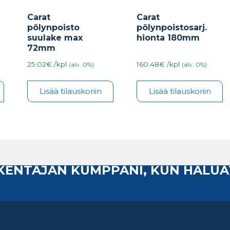
Carat
Carat
pölynpoisto
pölynpoistosarj.
suulake max
hionta 180mm
72mm
25.02€ /kpl
160.48€ /kpl
(alv. 0%)
(alv. 0%)
Lisää tilauskoriin
Lisää tilauskoriin
AKENTAJAN KUMPPANI, KUN HALUA