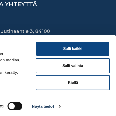
A YHTEYTTÄ
uutihaantie 3, 84100
ieska
44 745 1700
Salli kaikki
an
sen median,
Salli valinta
on kerätty,
Kiellä
ti
Näytä tiedot