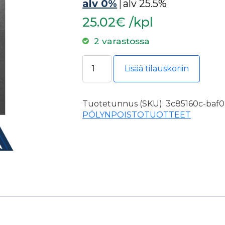
alv 0%
|
alv 25.5%
25.02€ /kpl
2 varastossa
Carat pölynpoisto suulake max 12
Lisää tilauskoriin
Tuotetunnus (SKU):
3c85160c-baf0
PÖLYNPOISTOTUOTTEET