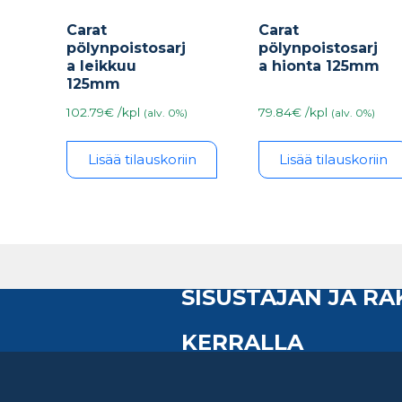
Carat
Carat
pölynpoistosarj
pölynpoistosarj
a leikkuu
a hionta 125mm
125mm
102.79€ /kpl
79.84€ /kpl
(alv. 0%)
(alv. 0%)
Lisää tilauskoriin
Lisää tilauskoriin
SISUSTAJAN JA R
KERRALLA