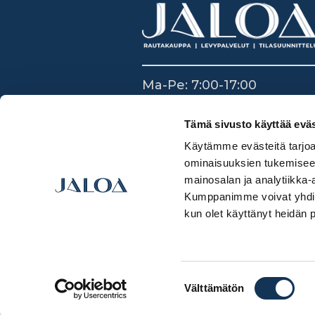
Ma-Pe: 7:00-17:00
La: 8:30-14:00
Su: Suljettu
Tämä sivusto käyttää eväs
Käytämme evästeitä tarjoa
ominaisuuksien tukemisee
mainosalan ja analytiikka-
Kumppanimme voivat yhdistää 
kun olet käyttänyt heidän 
Suostumuksen
Välttämätön
valinta