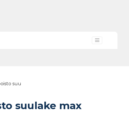
poisto suu
sto suulake max