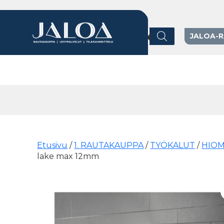
Products search
JALOA-
Päävalikko
Etusivu
/
1. RAUTAKAUPPA
/
TYÖKALUT
/
HIO
lake max 12mm