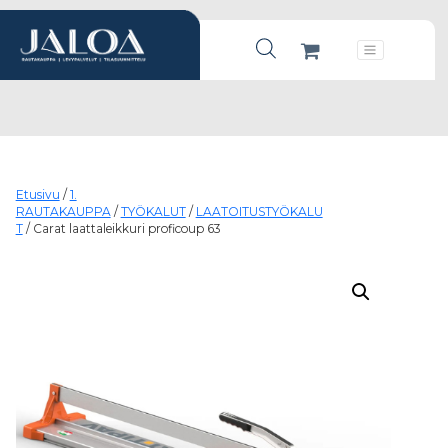
Products search
Päävalikko
Etusivu
/
1.
RAUTAKAUPPA
/
TYÖKALUT
/
LAATOITUSTYÖKALU
T
/ Carat laattaleikkuri proficoup 63