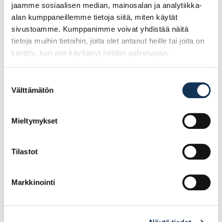
jaamme sosiaalisen median, mainosalan ja analytiikka-
alan kumppaneillemme tietoja siitä, miten käytät
sivustoamme. Kumppanimme voivat yhdistää näitä
tietoja muihin tietoihin, joita olet antanut heille tai joita on
kerätty, kun olet käyttänyt heidän palvelujaan.
Suostumuksen
Välttämätön
valinta
Kubala 1519 sakkaritilä
Kubala 1413
pesuämpäriin 20l (1512)
maalikaavin varaterä
Mieltymykset
40mm
Tilastot
3.11€ /kpl
3.82€ /kpl
(alv. 0%)
(alv. 0%)
Markkinointi
Lisää tilauskoriin
Lisää tilauskoriin