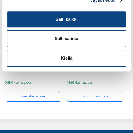
Näytä tiedot
Salli kaikki
Salli valinta
Kubala 0374
Kubala 1628 K-
Kiellä
saumauskumi 2-K
saumakumi 95×105
140x280mm 7mm
viimeistelyyn
9.68€ /kpl
4.14€ /kpl
(alv. 0%)
(alv. 0%)
Lisää tilauskoriin
Lisää tilauskoriin