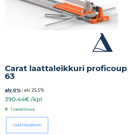
Carat laattaleikkuri proficoup
63
alv 0%
|
alv 25.5%
390.44€ /kpl
1 varastossa
Carat laattaleikkuri proficoup 63 määrä
Lisää tilauskoriin