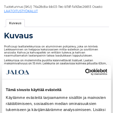
Tuotetunnus (SKU):
76a28c8a-bb03-11ec-b7df-fa163ec26693
Osasto:
LAATOITUSTYÖKALUT
Kuvaus
Kuvaus
Proficoup laattaleikkurissa on alumiininen pohjalevy, joka on kiinteä.
Leikkaaminen on helppoa kaksiosaisen mitta-asteikon ja sovittimen
ansiosta. Kahva ja kahvapalkki on erittäin tukeva ja kahvan
naarmuttamaton laatanpainin takaa laadukkaan lopputuloksen.
Leikkurissa on molemmilla puolilla käännettävät lisätuet. Laatan
maksimivahvuus on 15 mm. Leikkuria on saatavissa kolmea pituutta 63cm,
88cm ja 133cm. Leikkuriin on saatavissa varateriä. Ammattilaislaatu.
Tämä sivusto käyttää evästeitä
Tutustu myös
Käytämme evästeitä tarjoamamme sisällön ja mainosten
räätälöimiseen, sosiaalisen median ominaisuuksien
tukemiseen ja kävijämäärämme analysoimiseen. Lisäksi