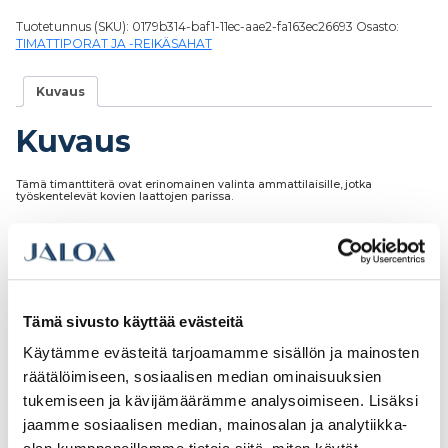
Tuotetunnus (SKU):
0179b314-baf1-11ec-aae2-fa163ec26693
Osasto:
TIMATTIPORAT JA -REIKÄSAHAT
Kuvaus
Kuvaus
Tämä timanttiterä ovat erinomainen valinta ammattilaisille, jotka
työskentelevät kovien laattojen parissa.
Tutustu myös
Tämä sivusto käyttää evästeitä
Käytämme evästeitä tarjoamamme sisällön ja mainosten
räätälöimiseen, sosiaalisen median ominaisuuksien
tukemiseen ja kävijämäärämme analysoimiseen. Lisäksi
jaamme sosiaalisen median, mainosalan ja analytiikka-