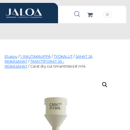
Products search
Päävalikko
Etusivu
/
1. RAUTAKAUPPA
/
TYÖKALUT
/
SAHAT JA
REIKÄSAHAT
/
TIMATTIPORAT JA -
REIKÄSAHAT
/ Carat dry cut timanttiterä 8 m14