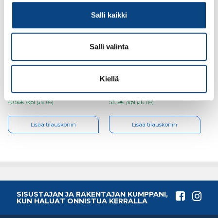
Salli kaikki
Salli valinta
Carat dry cut jyrsinterä
Carat dry cut jyrsinterä
2-38 m14 kartio malli
20-48 m14 kartio malli
Kiellä
40.56€ /kpl
53.19€ /kpl
(alv. 0%)
(alv. 0%)
Lisää tilauskoriin
Lisää tilauskoriin
SISUSTAJAN JA RAKENTAJAN KUMPPANI,
KUN HALUAT ONNISTUA KERRALLA