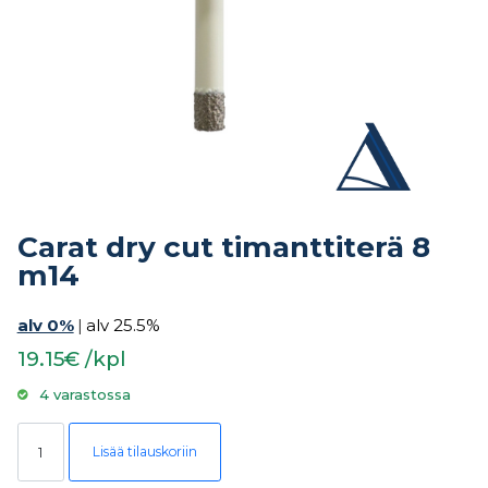
Carat dry cut timanttiterä 8
m14
alv 0%
|
alv 25.5%
19.15€ /kpl
4 varastossa
Carat dry cut timanttiterä 8 m14 määrä
Lisää tilauskoriin