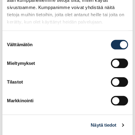
alan kumppaneillemme tietoja siitä, miten käytät
sivustoamme. Kumppanimme voivat yhdistää näitä
tietoja muihin tietoihin, joita olet antanut heille tai joita on
kerätty, kun olet käyttänyt heidän palvelujaan.
Suostumuksen
Välttämätön
valinta
Carat dry cut
Carat dry cut
timanttiterä 35 m14
timanttiterä 50 m14
Mieltymykset
37.42€ /kpl
52.82€ /kpl
(alv. 0%)
(alv. 0%)
Tilastot
Lisää tilauskoriin
Lisää tilauskoriin
Markkinointi
Näytä tiedot