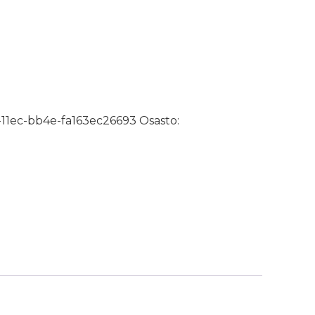
äärä
-11ec-bb4e-fa163ec26693
Osasto: