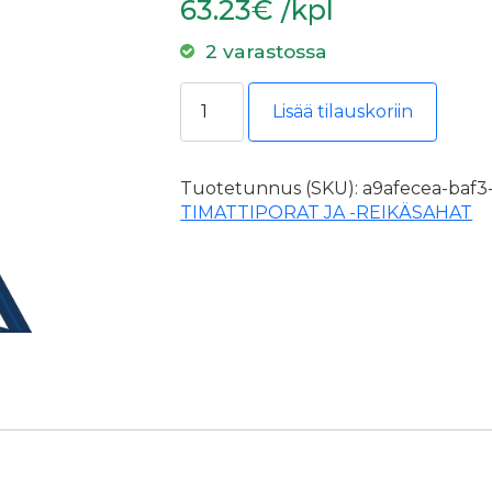
63.23€ /kpl
2 varastossa
Carat dry cut timanttiterä 60 m14 m
Lisää tilauskoriin
Tuotetunnus (SKU):
a9afecea-baf3
TIMATTIPORAT JA -REIKÄSAHAT