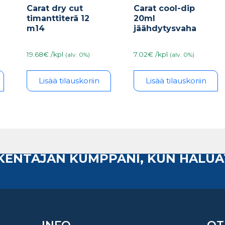
Carat dry cut
Carat cool-dip
timanttiterä 12
20ml
m14
jäähdytysvaha
19.68€ /kpl
7.02€ /kpl
(alv. 0%)
(alv. 0%)
Lisää tilauskoriin
Lisää tilauskoriin
AKENTAJAN KUMPPANI, KUN HALUA