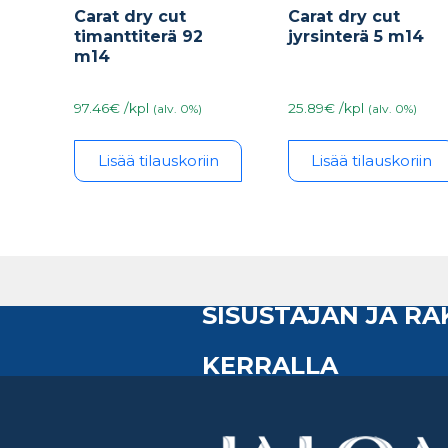
Carat dry cut
Carat dry cut
jyrsinterä 5 m14
timanttiterä 92
m14
25.89€ /kpl
97.46€ /kpl
(alv. 0%)
(alv. 0%)
Lisää tilauskoriin
Lisää tilauskoriin
SISUSTAJAN JA R
KERRALLA