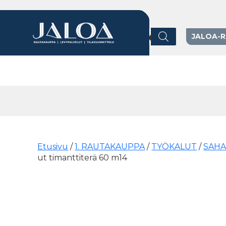
Products search
JALOA-
Päävalikko
Etusivu
/
1. RAUTAKAUPPA
/
TYÖKALUT
/
SAHA
ut timanttiterä 60 m14