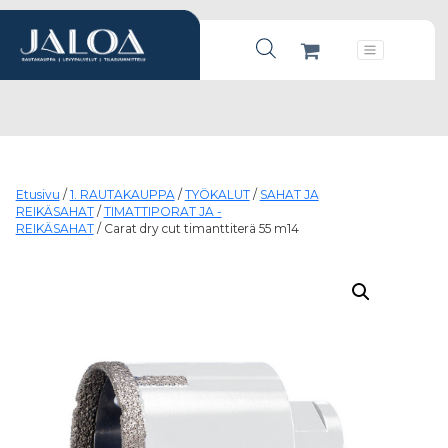
Products search
Päävalikko
Etusivu
/
1. RAUTAKAUPPA
/
TYÖKALUT
/
SAHAT JA
REIKÄSAHAT
/
TIMATTIPORAT JA -
REIKÄSAHAT
/ Carat dry cut timanttiterä 55 m14