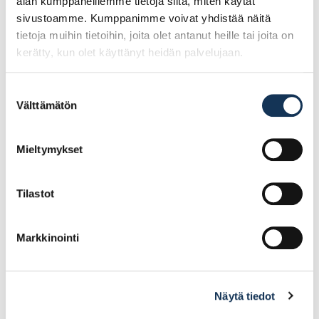
alan kumppaneillemme tietoja siitä, miten käytät
sivustoamme. Kumppanimme voivat yhdistää näitä
tietoja muihin tietoihin, joita olet antanut heille tai joita on
kerätty, kun olet käyttänyt heidän palvelujaan.
Suostumuksen
Välttämätön
valinta
Carat dry cut
Carat dry cut
timanttiterä 12 m14
timanttiterä 10 m14
Mieltymykset
19.68€ /kpl
19.68€ /kpl
(alv. 0%)
(alv. 0%)
Tilastot
Lisää tilauskoriin
Lisää tilauskoriin
Markkinointi
Näytä tiedot