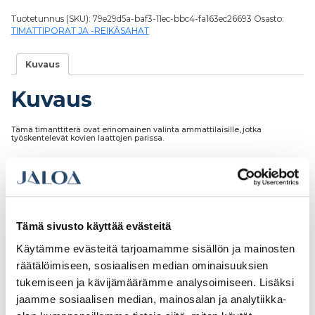
Tuotetunnus (SKU):
79e29d5a-baf3-11ec-bbc4-fa163ec26693
Osasto:
TIMATTIPORAT JA -REIKÄSAHAT
Kuvaus
Kuvaus
Tämä timanttiterä ovat erinomainen valinta ammattilaisille, jotka
työskentelevät kovien laattojen parissa.
Tutustu myös
Tämä sivusto käyttää evästeitä
Käytämme evästeitä tarjoamamme sisällön ja mainosten
räätälöimiseen, sosiaalisen median ominaisuuksien
tukemiseen ja kävijämäärämme analysoimiseen. Lisäksi
jaamme sosiaalisen median, mainosalan ja analytiikka-