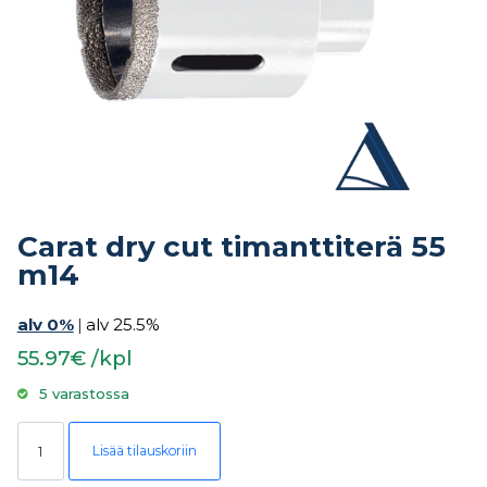
Carat dry cut timanttiterä 55
m14
alv 0%
|
alv 25.5%
55.97€ /kpl
5 varastossa
Carat dry cut timanttiterä 55 m14 määrä
Lisää tilauskoriin