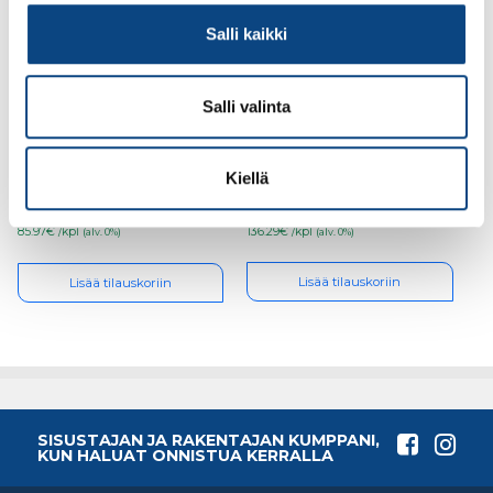
Salli kaikki
Salli valinta
Carat dry cut sarja 7-os
Carat dry cut
6-35 m14
timanttiterä 82 m14
Kiellä
136.29€ /kpl
85.97€ /kpl
(alv. 0%)
(alv. 0%)
Lisää tilauskoriin
Lisää tilauskoriin
SISUSTAJAN JA RAKENTAJAN KUMPPANI,
KUN HALUAT ONNISTUA KERRALLA