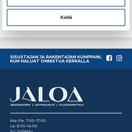
4.70€ /kpl
4.70€ /kpl
(alv. 0%)
(alv. 0%)
Lisää tilauskoriin
Lisää tilauskoriin
Kiellä
SISUSTAJAN JA RAKENTAJAN KUMPPANI,
KUN HALUAT ONNISTUA KERRALLA
Ma-Pe: 7:00-17:00
La: 8:30-14:00
Su: Suljettu