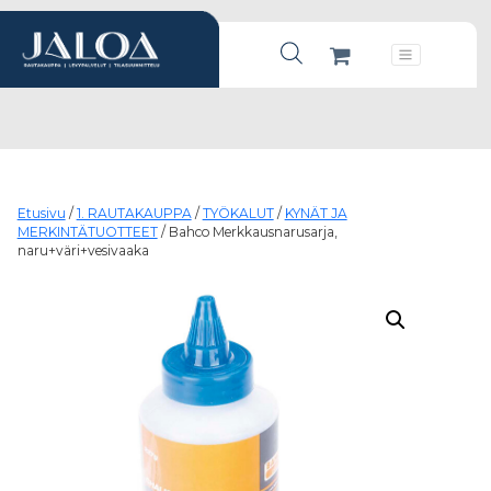
Products search
Päävalikko
Etusivu
/
1. RAUTAKAUPPA
/
TYÖKALUT
/
KYNÄT JA
MERKINTÄTUOTTEET
/ Bahco Merkkausnarusarja,
naru+väri+vesivaaka