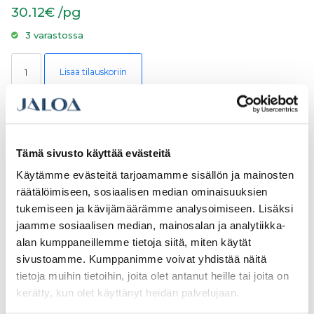
30.12€ /pg
3 varastossa
Bahco Merkkausnarusarja, naru+väri+vesivaaka määrä
Lisää tilauskoriin
Tuotetunnus (SKU):
b1a12906-422f-11f1-b858-42010ab90124
Osasto:
KYNÄT JA MERKINTÄTUOTTEET
Tämä sivusto käyttää evästeitä
Kuvaus
Käytämme evästeitä tarjoamamme sisällön ja mainosten
Kuvaus
räätälöimiseen, sosiaalisen median ominaisuuksien
tukemiseen ja kävijämäärämme analysoimiseen. Lisäksi
jaamme sosiaalisen median, mainosalan ja analytiikka-
Bahco merkkausnarusarja oranssilla 30metrin Langalla. Lanka sitoo hyvin
väriainetta. Kelassa on nopea kelausnopeus. Kotelossa on vyölenkki ja
alan kumppaneillemme tietoja siitä, miten käytät
naura voi käyttää myös luotilankana. Säiliöön mahtuu 50g värijauhetta.
Sarjassa on mukana kelan lisäksi 227g sinistä väriainetta ja lankaan
sivustoamme. Kumppanimme voivat yhdistää näitä
kiinnitettävä vesivaaka.
tietoja muihin tietoihin, joita olet antanut heille tai joita on
Valikoimassamme on lisäksi punaista värijauhetta.
kerätty, kun olet käyttänyt heidän palvelujaan.