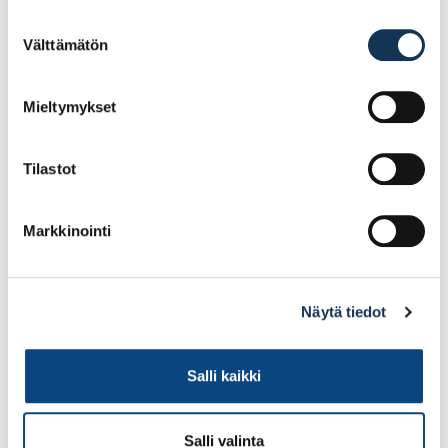
Suostumuksen
Välttämätön
valinta
Tutustu myös
Mieltymykset
Tilastot
Markkinointi
Näytä tiedot
Bahco merkkausnarun
Bahco merkkausnarun
värijauhepullo sininen
värijauhepullo
Salli kaikki
227g
punainen 227g
Salli valinta